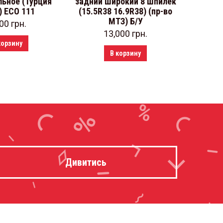
льное (Турция
задний широкий 8 шпилек
5301. 
) ЕСО 111
(15.5R38 16.9R38) (пр-во
во ДК)
МТЗ) Б/У
200
грн.
13,000
грн.
корзину
В корзину
Дивитись