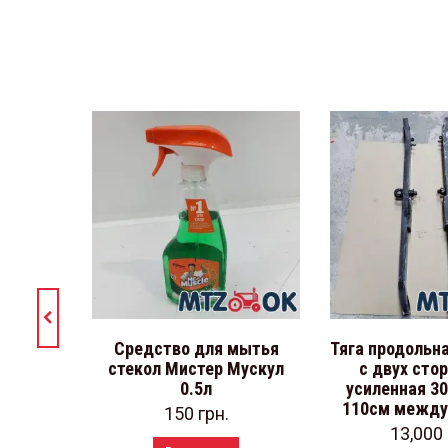
Средство для мытья
Тяга продольна
стекол Мистер Мускул
с двух сто
0.5л
усиленная 3
110см между
150
грн.
13,000