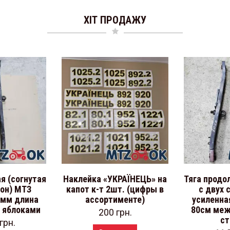
ХІТ ПРОДАЖУ
я (согнутая
Наклейка «УКРАЇНЕЦЬ» на
Тяга продо
рон) МТЗ
капот к-т 2шт. (цифры в
с двух 
0мм длина
ассортименте)
усиленна
 яблоками
80см меж
200
грн.
ст
грн.