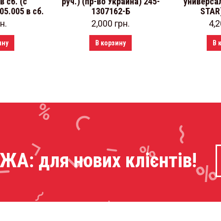
в сб. (с
руч.) (пр-во Украина) 245-
универса
05.005 в сб.
1307162-Б
STAR
н.
2,000
грн.
4,
ину
В корзину
В 
: для нових клієнтів!