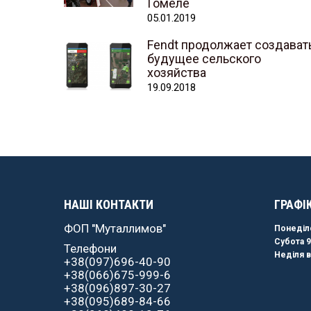
Гомеле
05.01.2019
Fendt продолжает создават
будущее сельского
хозяйства
19.09.2018
НАШІ КОНТАКТИ
ГРАФІ
ФОП "Муталлимов"
Понеділо
Субота 9
Телефони
Неділя в
+38(097)696-40-90
+38(066)675-999-6
+38(096)897-30-27
+38(095)689-84-66