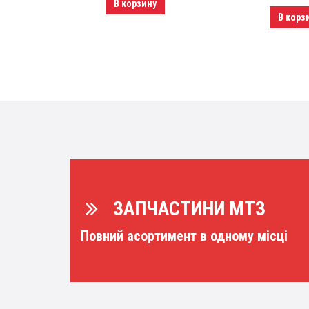
В корзину
В корз
силикон
ы)
ЗАПЧАСТИНИ МТЗ
Повний асортимент в одному місці