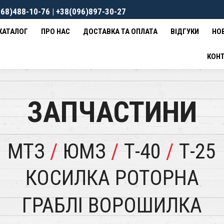
68)488-10-76 | +38(096)897-30-27
ВКА ТА ОПЛАТА
ВІДГУКИ
НОВИНИ
КОНТАКТИ
0
гр
КАТАЛОГ
ПРО НАС
ДОСТАВКА ТА ОПЛАТА
ВІДГУКИ
НО
КОН
ЗАПЧАСТИНИ
МТЗ
/
ЮМЗ
/
Т-40
/
Т-25
КОСИЛКА РОТОРНА
ГРАБЛІ ВОРОШИЛКА