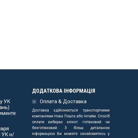
ДОДАТКОВА ІНФОРМАЦІЯ
у УК
Оплата & Доставка
ань)
Доставка здійснюється транспортними
именте
компаніями Нова Пошта або Інтайм. Спосіб
оплати вибирає клієнт: готівковий чи
наря
безготівковий. З більш детальною
 УК н/
інформацією Ви можете ознайомитись у