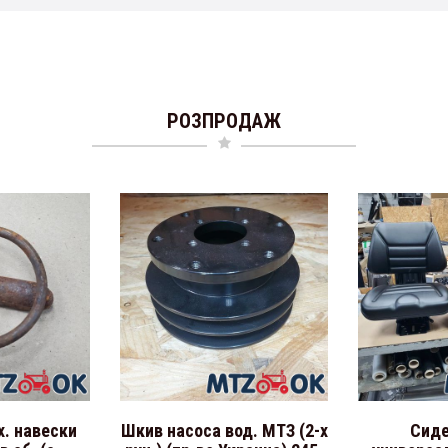
РОЗПРОДАЖ
х. навески
Шкив насоса вод. МТЗ (2-х
Сиде