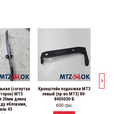
льная (согнутая
Кронштейн подножки МТЗ
Тяга пр
сторон) МТЗ
левый (пр-во МТЗ) 80-
с д
я 30мм длина
8405030-Б
усиле
ду яблоками,
100см 
600
грн.
аль 45