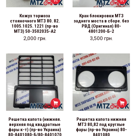
Кожух тормоза
Кран блокировки МТЗ
стояночного МТЗ 80. 82.
заднего моста в сборе. без
1005.1025. 1221 (пр-во
РВД (Оригинал) 80-
МТЗ) 50-3502035-А2
4801200-Б-2
2,000
грн.
3,500
грн.
Решетка капота (нижняя.
Решетка капота нижняя
верхняя под квадратные
МТЗ 80,82 под круглые
фары к-т) (пр-во Украина)
фары (пр-во Украина) 80-
80-8401080-Б/80-8401070
8401080