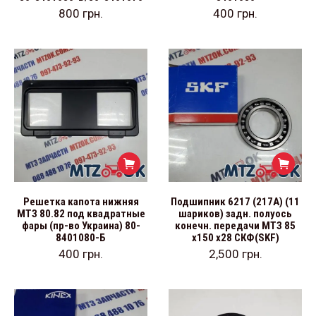
800
грн.
400
грн.
Решетка капота нижняя
Подшипник 6217 (217А) (11
МТЗ 80.82 под квадратные
шариков) задн. полуось
фары (пр-во Украина) 80-
конечн. передачи МТЗ 85
8401080-Б
х150 х28 СКФ(SKF)
400
грн.
2,500
грн.