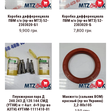
Коробка дифференциала
Коробка дифференциала
ПВМ с/о (пр-во МТЗ) 52-
ПВМ н/о (пр-во МТЗ) 52-
2303020-Б1
2303020-Б
9,900
грн.
7,800
грн.
Плунжерная пара Д
Манжета (сальник ВОМ)
240.243.Д 120.144.СМД
красный (пр-во Украина)
(УТНИ) к-т 4шт. d=9 (пр-во
2,2-80х105
АЗТН) 4УТНМ-1111410-01
150
грн.