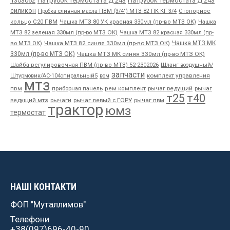
1303062
Патрубок термостата Д 243
Патрубок термостата Д 243
силикон
Пробка сливная масла ПВМ (3/4") МТЗ-82 ПК КГ 3/4
Стопорное
Чашка
кольцо С20 ПВМ
Чашка МТЗ 80 УК красная 330мл (пр-во МТЗ ОК)
МТЗ 82 зеленая 330мл (пр-во МТЗ ОК)
Чашка МТЗ 82 красная 330мл (пр-
во МТЗ ОК)
Чашка МТЗ 82 синяя 330мл (пр-во МТЗ ОК)
Чашка МТЗ МК
330мл (пр-во МТЗ ОК)
Чашка МТЗ МК синяя 330мл (пр-во МТЗ ОК)
Шайба регулировочная ПВМ (пр-во МТЗ) 52-2302026
Шланг воздушный/
запчасти
комплект управления
Штурмовик/АС-104спиральный5
вом
мтз
пвм
приборная панель
рычаг ведущий
рычаг
рем комплект
т25
т40
ведущий мтз
рычаги
рычаг левый с ГОРУ
рычаг пвм
трактор
юмз
термостат
НАШІ КОНТАКТИ
ФОП "Муталлимов"
Телефони
+38(097)696-40-90