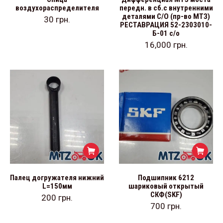
воздухораспределителя
передн. в сб.с внутренними
деталями С/О (пр-во МТЗ)
30
грн.
РЕСТАВРАЦИЯ 52-2303010-
Б-01 с/о
16,000
грн.
Палец догружателя нижний
Подшипник 6212
L=150мм
шариковый открытый
СКФ(SKF)
200
грн.
700
грн.