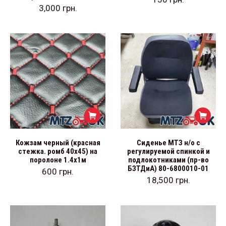
3,000
грн.
Кожзам черный (красная
Сиденье МТЗ н/о с
стежка. ромб 40х45) на
регулируемой спинкой и
поролоне 1.4х1м
подлокотниками (пр-во
БЗТДиА) 80-6800010-01
600
грн.
18,500
грн.