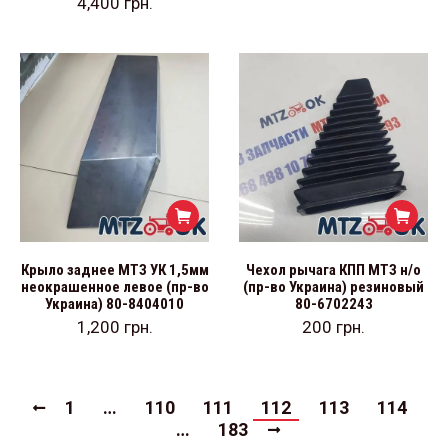
4,400
грн.
Крыло заднее МТЗ УК 1,5мм
Чехол рычага КПП МТЗ н/о
неокрашенное левое (пр-во
(пр-во Украина) резиновый
Украина) 80-8404010
80-6702243
1,200
грн.
200
грн.
1
…
110
111
112
113
114
…
183