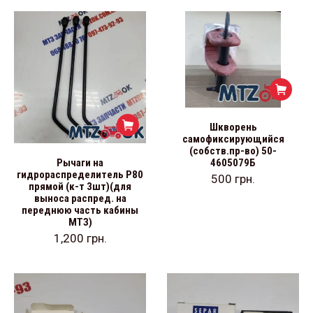
Шкворень
самофиксирующийся
(собств.пр-во) 50-
4605079Б
Рычаги на
гидрораспределитель Р80
500
грн.
прямой (к-т 3шт)(для
выноса распред. на
переднюю часть кабины
МТЗ)
1,200
грн.