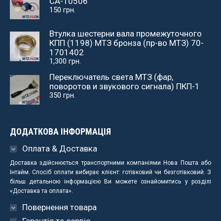
СА-10506
150
грн.
Втулка шестерни вала промежуточного
КПП (1198) МТЗ бронза (пр-во МТЗ) 70-
1701402
1,300
грн.
Переключатель света МТЗ (фар,
поворотов и звукового сигнала) ПКП-1
350
грн.
ДОДАТКОВА ІНФОРМАЦІЯ
Оплата & Доставка
Доставка здійснюється транспортними компаніями Нова Пошта або
Інтайм. Спосіб оплати вибирає клієнт: готівковий чи безготівковий. З
більш детальною інформацією Ви можете ознайомитись у розділі
«Доставка та оплата».
Повернення товара