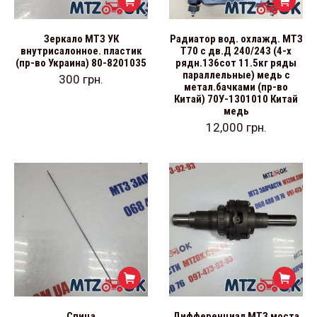
Зеркало МТЗ УК
Радиатор вод. охлажд. МТЗ
внутрисалонное. пластик
Т70 с дв.Д 240/243 (4-х
(пр-во Украина) 80-8201035
рядн.136сот 11.5кг ряды
параллельные) медь с
300
грн.
метал.бачками (пр-во
Китай) 70У-1301010 Китай
медь
12,000
грн.
Спица
Дифференциал МТЗ моста