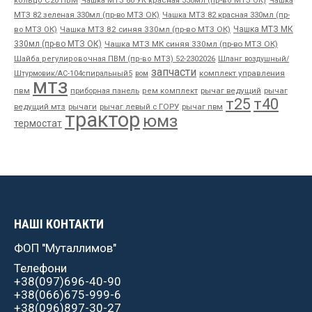
Чашка
кольцо С20 ПВМ
Чашка МТЗ 80 УК красная 330мл (пр-во МТЗ ОК)
МТЗ 82 зеленая 330мл (пр-во МТЗ ОК)
Чашка МТЗ 82 красная 330мл (пр-
во МТЗ ОК)
Чашка МТЗ 82 синяя 330мл (пр-во МТЗ ОК)
Чашка МТЗ МК
330мл (пр-во МТЗ ОК)
Чашка МТЗ МК синяя 330мл (пр-во МТЗ ОК)
Шайба регулировочная ПВМ (пр-во МТЗ) 52-2302026
Шланг воздушный/
запчасти
комплект управления
Штурмовик/АС-104спиральный5
вом
мтз
пвм
приборная панель
рычаг ведущий
рычаг
рем комплект
т25
т40
ведущий мтз
рычаги
рычаг левый с ГОРУ
рычаг пвм
трактор
юмз
термостат
НАШІ КОНТАКТИ
ФОП "Муталлимов"
Телефони
+38(097)696-40-90
+38(066)675-999-6
+38(096)897-30-27