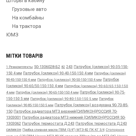
Шторы в кабину
Грузовые авто
На комбайны
На трактора
ЮМЗ
МІТКИ ТОВАРІВ
50-1306028-Б2
243
Патрубок (силикон) 90-35-150-
1 Ремкомплекты
82
150 4 мм
Патрубок (силикон) 90-40-150-150 4 мм
Патрубок (силикон)
90-45-150-150 4 мм
Патрубок
Патрубок (силикон) 90-50-150-150 4 мм
(силикон) 90-60/50-150-150 4 мм
Патрубок (силикон) 90-60/65-150-150
4 мм
Патрубок (силикон) 90-65-150-150 4 мм
Патрубок (силикон) 90-75-
150-150 5 мм
Патрубок (силикон) 90-80-150-150 5 мм
Патрубок
Патрубок (силикон) воздухана 90-70-85-
(силикон) 90-85-150-150 5 мм
150
Патрубок радиатора МТЗ верхний(СИЛИКОН)РОССИЯ 70-
1303001
Патрубок радиатора МТЗ нижний (СИЛИКОН)РОССИЯ 50-
1303062
Патрубок термостата Д 243
Патрубок термостата Д 243
силикон
Пробка сливная масла ПВМ (3/4") МТЗ-82 ПК КГ 3/4
Стопорное