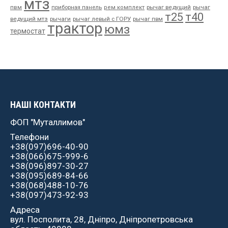
мтз
пвм
приборная панель
рычаг ведущий
рычаг
рем комплект
т25
т40
ведущий мтз
рычаги
рычаг левый с ГОРУ
рычаг пвм
трактор
юмз
термостат
НАШІ КОНТАКТИ
ФОП "Муталлимов"
Телефони
+38(097)696-40-90
+38(066)675-999-6
+38(096)897-30-27
+38(095)689-84-66
+38(068)488-10-76
+38(097)473-92-93
Адреса
вул. Посполита, 28, Дніпро, Дніпропетровська