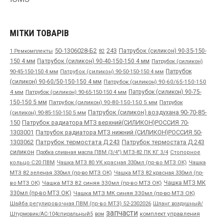
МІТКИ ТОВАРІВ
50-1306028-Б2
243
Патрубок (силикон) 90-35-150-
1 Ремкомплекты
82
150 4 мм
Патрубок (силикон) 90-40-150-150 4 мм
Патрубок (силикон)
90-45-150-150 4 мм
Патрубок
Патрубок (силикон) 90-50-150-150 4 мм
(силикон) 90-60/50-150-150 4 мм
Патрубок (силикон) 90-60/65-150-150
4 мм
Патрубок (силикон) 90-65-150-150 4 мм
Патрубок (силикон) 90-75-
150-150 5 мм
Патрубок (силикон) 90-80-150-150 5 мм
Патрубок
Патрубок (силикон) воздухана 90-70-85-
(силикон) 90-85-150-150 5 мм
150
Патрубок радиатора МТЗ верхний(СИЛИКОН)РОССИЯ 70-
1303001
Патрубок радиатора МТЗ нижний (СИЛИКОН)РОССИЯ 50-
1303062
Патрубок термостата Д 243
Патрубок термостата Д 243
силикон
Пробка сливная масла ПВМ (3/4") МТЗ-82 ПК КГ 3/4
Стопорное
Чашка
кольцо С20 ПВМ
Чашка МТЗ 80 УК красная 330мл (пр-во МТЗ ОК)
МТЗ 82 зеленая 330мл (пр-во МТЗ ОК)
Чашка МТЗ 82 красная 330мл (пр-
во МТЗ ОК)
Чашка МТЗ 82 синяя 330мл (пр-во МТЗ ОК)
Чашка МТЗ МК
330мл (пр-во МТЗ ОК)
Чашка МТЗ МК синяя 330мл (пр-во МТЗ ОК)
Шайба регулировочная ПВМ (пр-во МТЗ) 52-2302026
Шланг воздушный/
запчасти
комплект управления
Штурмовик/АС-104спиральный5
вом