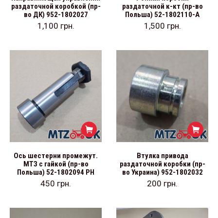
раздаточной коробкой (пр-
раздаточной к-кт (пр-во
во ДК) 952-1802027
Польша) 52-1802110-А
1,100
грн.
1,500
грн.
Ось шестерни промежут.
Втулка привода
МТЗ с гайкой (пр-во
раздаточной коробки (пр-
Польша) 52-1802094 РН
во Украина) 952-1802032
450
грн.
200
грн.