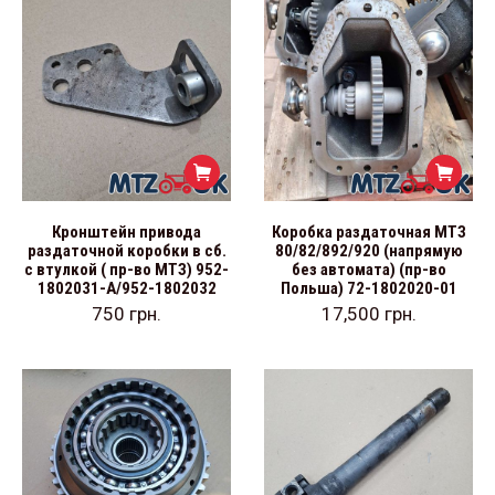
Кронштейн привода
Коробка раздаточная МТЗ
раздаточной коробки в сб.
80/82/892/920 (напрямую
с втулкой ( пр-во МТЗ) 952-
без автомата) (пр-во
1802031-А/952-1802032
Польша) 72-1802020-01
750
грн.
17,500
грн.