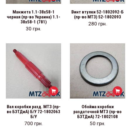
Манжета 1.1-38х58-1
Винт втулки 52-1802092-Б
черная (пр-во Украина) 1.1-
(пр-во МТЗ) 52-1802093
38х58-1 (781)
280
грн.
30
грн.
Вал коробки разд. МТЗ (пр-
Обойма коробки
во БЗТДиА) Б/У 72-1802063
раздаточной МТЗ (пр-во
Б/У
БЗТДиА) 72-1802108
700
грн.
50
грн.