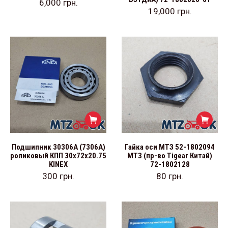
6,000
грн.
19,000
грн.
Подшипник 30306А (7306А)
Гайка оси МТЗ 52-1802094
роликовый КПП 30х72х20.75
МТЗ (пр-во Tigear Китай)
KINEX
72-1802128
300
грн.
80
грн.