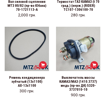
Вал силовой сцепления
Термостат ГАЗ КАМАЗ (t 70
МТЗ 80/82 (пр-во Юбана)
град.) (нерж.) (RIDER)
70-1721113-А
ТС107-1306100-70
2,000
грн.
280
грн.
Ремень кондиционера
Выключатель массы
зубчатый (13х1100)
КАМАЗ/МАЗ (1410.3737)
АХ-13х1100
медь (пр-во ДК) 5320-
3737010-10
300
грн.
900
грн.