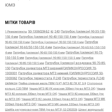
ЮМЗ
МІТКИ ТОВАРІВ
50-1306028-Б2
243
Патрубок (силикон) 90-35-150-
1 Ремкомплекты
82
150 4 мм
Патрубок (силикон) 90-40-150-150 4 мм
Патрубок (силикон)
90-45-150-150 4 мм
Патрубок
Патрубок (силикон) 90-50-150-150 4 мм
(силикон) 90-60/50-150-150 4 мм
Патрубок (силикон) 90-60/65-150-150
4 мм
Патрубок (силикон) 90-65-150-150 4 мм
Патрубок (силикон) 90-75-
150-150 5 мм
Патрубок (силикон) 90-80-150-150 5 мм
Патрубок
Патрубок (силикон) воздухана 90-70-85-
(силикон) 90-85-150-150 5 мм
150
Патрубок радиатора МТЗ верхний(СИЛИКОН)РОССИЯ 70-
1303001
Патрубок радиатора МТЗ нижний (СИЛИКОН)РОССИЯ 50-
1303062
Патрубок термостата Д 243
Патрубок термостата Д 243
силикон
Пробка сливная масла ПВМ (3/4") МТЗ-82 ПК КГ 3/4
Стопорное
Чашка
кольцо С20 ПВМ
Чашка МТЗ 80 УК красная 330мл (пр-во МТЗ ОК)
МТЗ 82 зеленая 330мл (пр-во МТЗ ОК)
Чашка МТЗ 82 красная 330мл (пр-
во МТЗ ОК)
Чашка МТЗ 82 синяя 330мл (пр-во МТЗ ОК)
Чашка МТЗ МК
330мл (пр-во МТЗ ОК)
Чашка МТЗ МК синяя 330мл (пр-во МТЗ ОК)
Шайба регулировочная ПВМ (пр-во МТЗ) 52-2302026
Шланг воздушный/