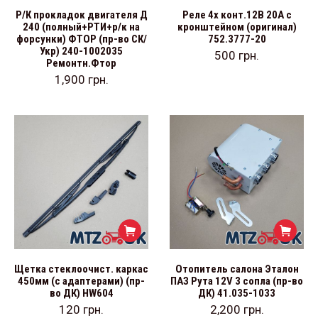
Р/К прокладок двигателя Д
Реле 4х конт.12В 20А с
240 (полный+РТИ+р/к на
кронштейном (оригинал)
форсунки) ФТОР (пр-во СК/
752.3777-20
Укр) 240-1002035
500
грн.
Ремонтн.Фтор
1,900
грн.
Щетка стеклоочист. каркас
Отопитель салона Эталон
450мм (с адаптерами) (пр-
ПАЗ Рута 12V 3 сопла (пр-во
во ДК) HW604
ДК) 41.035-1033
120
грн.
2,200
грн.