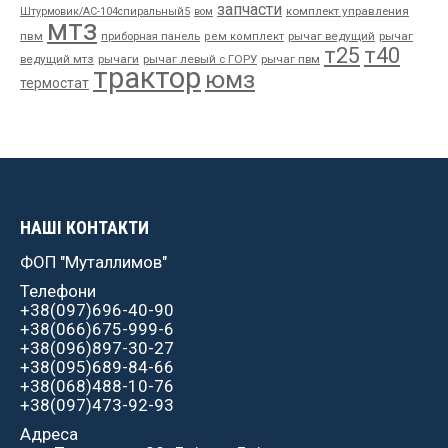
запчасти
комплект управления
Штурмовик/АС-104спиральный5
вом
мтз
пвм
приборная панель
рычаг ведущий
рычаг
рем комплект
т25
т40
ведущий мтз
рычаги
рычаг левый с ГОРУ
рычаг пвм
трактор
юмз
термостат
НАШІ КОНТАКТИ
ФОП "Муталлимов"
Телефони
+38(097)696-40-90
+38(066)675-999-6
+38(096)897-30-27
+38(095)689-84-66
+38(068)488-10-76
+38(097)473-92-93
Адреса