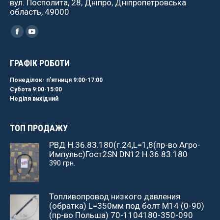
вул. Посполита, 28, Дніпро, Дніпропетровська
область, 49000
Найдите нас:
Facebook
YouTube
ГРАФІК РОБОТИ
Понеділок- пʼятниця 9:00-17:00
Субота 9:00-15:00
Неділя вихідний
ТОП ПРОДАЖУ
РВД Н.36.83.180(г.24,L=1,8(пр-во Агро-
Импульс)Гост2SN DN12 Н.36.83.180
390
грн.
Топливопровод низкого давления
(обратка) L=350мм под болт М14 (0-90)
(пр-во Польша) 70-1104180-350-090