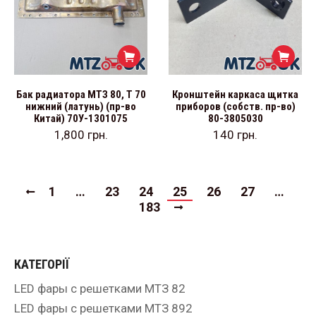
Бак радиатора МТЗ 80, Т 70
Кронштейн каркаса щитка
нижний (латунь) (пр-во
приборов (собств. пр-во)
Китай) 70У-1301075
80-3805030
1,800
грн.
140
грн.
1
…
23
24
25
26
27
…
183
КАТЕГОРІЇ
LED фары с решетками МТЗ 82
LED фары с решетками МТЗ 892