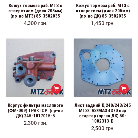
Кожух тормоза раб. МТЗ с
Кожух тормоза раб. МТЗ с
отверстием (диск 205мм)
отверстием (диск 205мм)
(пр-во МТЗ) 85-3502035
(пр-во ДК) 85-3502035
4,300
грн.
1,450
грн.
Корпус фильтра масляного
Лист задний Д 240/243/245
(ФМ-009) ТРАКТОР. (пр-во
МТЗ/ГАЗ/МАЗ 4370 под
ДК) 245-1017015-Б
стартер (пр-во ДК) 50-
1002313-В
2,300
грн.
2,500
грн.