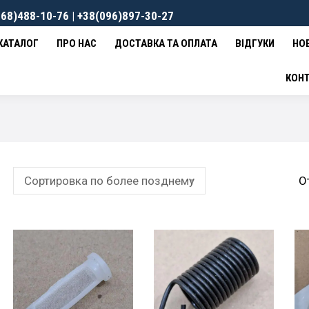
68)488-10-76 | +38(096)897-30-27
ВКА ТА ОПЛАТА
ВІДГУКИ
НОВИНИ
КОНТАКТИ
0
гр
КАТАЛОГ
ПРО НАС
ДОСТАВКА ТА ОПЛАТА
ВІДГУКИ
НО
КОН
О