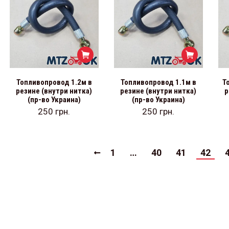
Топливопровод 1.2м в
Топливопровод 1.1м в
Т
резине (внутри нитка)
резине (внутри нитка)
р
(пр-во Украина)
(пр-во Украина)
250
грн.
250
грн.
1
…
40
41
42