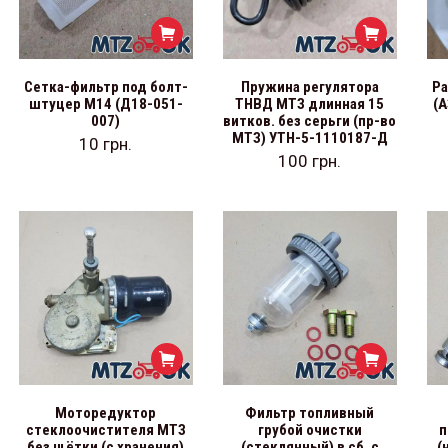
Сетка-фильтр под болт-
Пружина регулятора
Ра
штуцер М14 (Д18-051-
ТНВД МТЗ длинная 15
(А
007)
витков. без серьги (пр-во
МТЗ) УТН-5-1110187-Д
10
грн.
100
грн.
Моторедуктор
Фильтр топливный
стеклоочистителя МТЗ
грубой очистки
п
без щётки (с хранения)
(стеклянный) в сб. с
(