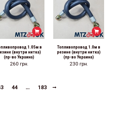
опливопровод 1.05м в
Топливопровод 1.0м в
езине (внутри нитка)
резине (внутри нитка)
(пр-во Украина)
(пр-во Украина)
260
грн.
230
грн.
43
44
…
183