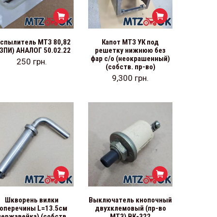
спылитель МТЗ 80,82
Капот МТЗ УК под
ЗПИ) АНАЛОГ 50.02.22
решетку нижнюю без
фар с/о (неокрашенный)
250
грн.
(собств. пр-во)
9,300
грн.
Шкворень вилки
Выключатель кнопочный
оперечины L=13.5см
двухклемовый (пр-во
нержавейка) (собств.
МТЗ) ВК-322