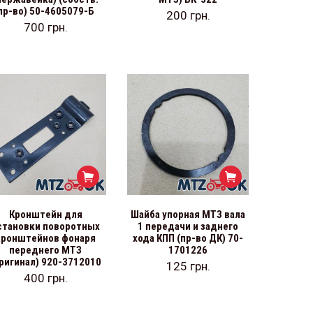
пр-во) 50-4605079-Б
200
грн.
700
грн.
Кронштейн для
Шайба упорная МТЗ вала
становки поворотных
1 передачи и заднего
кронштейнов фонаря
хода КПП (пр-во ДК) 70-
переднего МТЗ
1701226
ригинал) 920-3712010
125
грн.
400
грн.