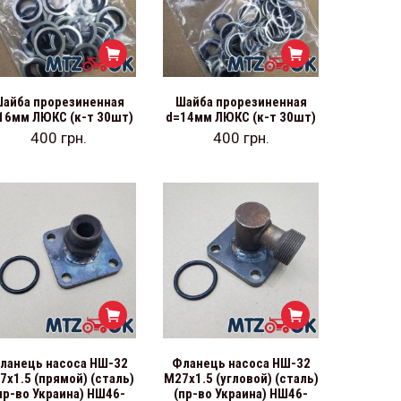
айба прорезиненная
Шайба прорезиненная
16мм ЛЮКС (к-т 30шт)
d=14мм ЛЮКС (к-т 30шт)
400
грн.
400
грн.
ланець насоса НШ-32
Фланець насоса НШ-32
7х1.5 (прямой) (сталь)
М27х1.5 (угловой) (сталь)
пр-во Украина) НШ46-
(пр-во Украина) НШ46-