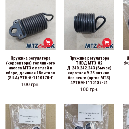
Пружина регулятора
Пружина регулятора
Ш
(корректора) топливного
ТНВД МТЗ-82
d=
насоса МТЗ с петлей в
Д-240.242.243 (Бычок)
сборе, длинная 15витков
короткая 9.25 витков.
(SILA) УТН-5-1110170-Г
без сеьги (пр-во МТЗ)
4УТНМ-1110187-21
100
грн.
100
грн.