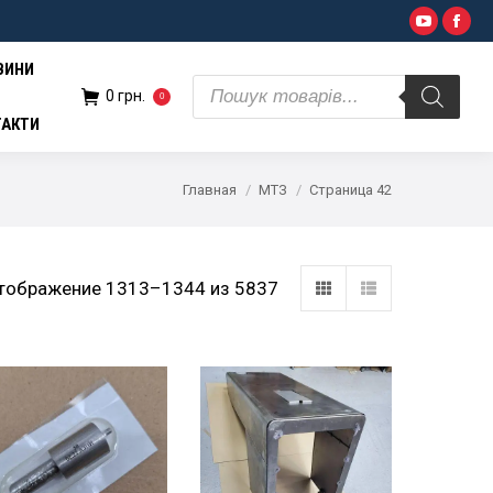
Поиск
YouTub
Fac
н.
0
товаров
ВИНИ
Поиск
0
грн.
0
товаров
ТАКТИ
Главная
МТЗ
Страница 42
тображение 1313–1344 из 5837