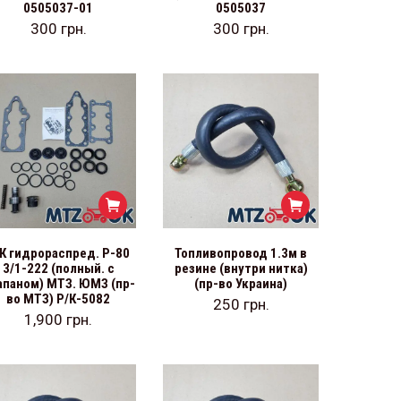
0505037-01
0505037
300
грн.
300
грн.
К гидрораспред. Р-80
Топливопровод 1.3м в
3/1-222 (полный. с
резине (внутри нитка)
апаном) МТЗ. ЮМЗ (пр-
(пр-во Украина)
во МТЗ) Р/К-5082
250
грн.
1,900
грн.