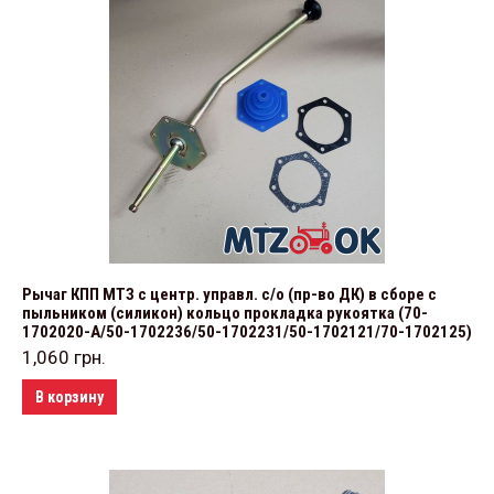
Рычаг КПП МТЗ с центр. управл. с/о (пр-во ДК) в сборе с
пыльником (силикон) кольцо прокладка рукоятка (70-
1702020-А/50-1702236/50-1702231/50-1702121/70-1702125)
1,060
грн.
В корзину