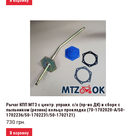
В корзину
Рычаг КПП МТЗ с центр. управл. с/о (пр-во ДК) в сборе с
пыльником (резина) кольцо прокладка (70-1702020-А/50-
1702236/50-1702231/50-1702121)
730
грн.
В корзину