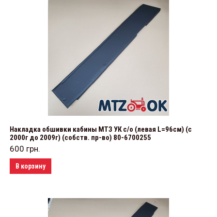
Накладка обшивки кабины МТЗ УК с/о (левая L=96см) (с
2000г до 2009г) (собств. пр-во) 80-6700255
600
грн.
В корзину