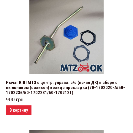
Рычаг КПП МТЗ с центр. управл. с/о (пр-во ДК) в сборе с
пыльником (силикон) кольцо прокладка (70-1702020-А/50-
1702236/50-1702231/50-1702121)
900
грн.
В корзину