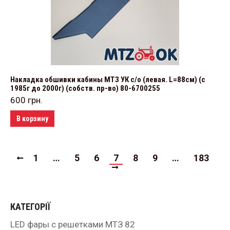
Накладка обшивки кабины МТЗ УК с/о (левая. L=88см) (с
1985г до 2000г) (собств. пр-во) 80-6700255
600
грн.
В корзину
1
…
5
6
7
8
9
…
183
КАТЕГОРІЇ
LED фары с решетками МТЗ 82