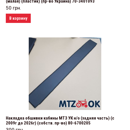
(малая) (пластик) (пр-во Украина) 70-3401093
50
грн.
В корзину
Накладка обшивки кабины МТЗ УК н/о (задняя часть) (с
2009г до 2026г) (собств. пр-во) 80-6700205
300
грн.