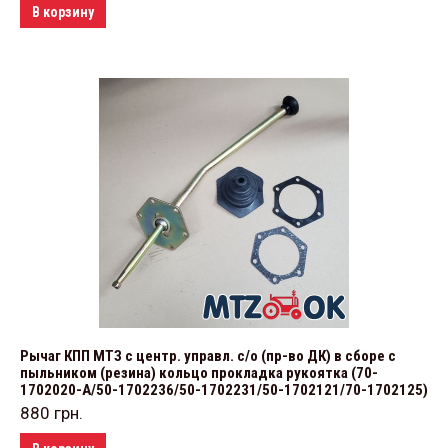
В корзину
Рычаг КПП МТЗ с центр. управл. с/о (пр-во ДК) в сборе с
пыльником (резина) кольцо прокладка рукоятка (70-
1702020-А/50-1702236/50-1702231/50-1702121/70-1702125)
880
грн.