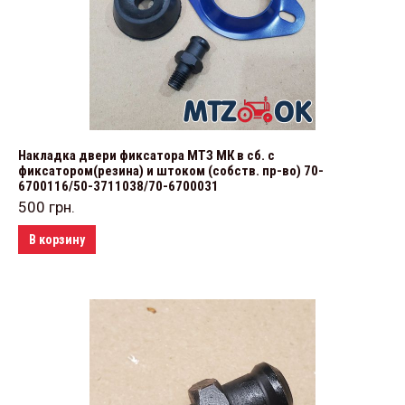
Накладка двери фиксатора МТЗ МК в сб. с
фиксатором(резина) и штоком (собств. пр-во) 70-
6700116/50-3711038/70-6700031
500
грн.
В корзину