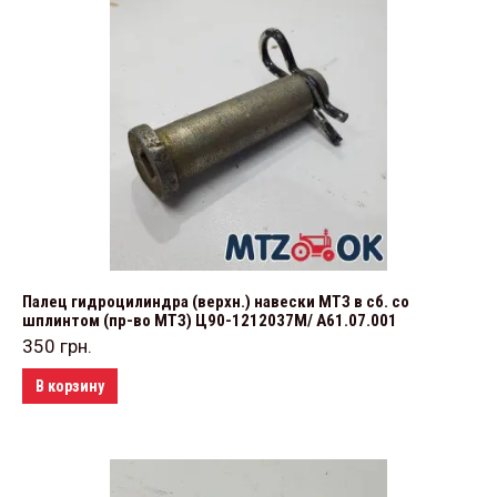
Палец гидроцилиндра (верхн.) навески МТЗ в сб. со
шплинтом (пр-во МТЗ) Ц90-1212037М/ А61.07.001
350
грн.
В корзину