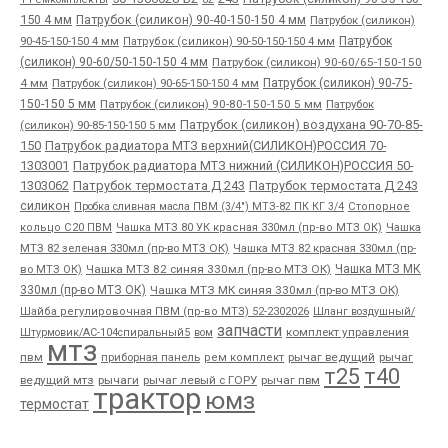
150 4 мм
Патрубок (силикон) 90-40-150-150 4 мм
Патрубок (силикон)
90-45-150-150 4 мм
Патрубок
Патрубок (силикон) 90-50-150-150 4 мм
(силикон) 90-60/50-150-150 4 мм
Патрубок (силикон) 90-60/65-150-150
4 мм
Патрубок (силикон) 90-65-150-150 4 мм
Патрубок (силикон) 90-75-
150-150 5 мм
Патрубок (силикон) 90-80-150-150 5 мм
Патрубок
Патрубок (силикон) воздухана 90-70-85-
(силикон) 90-85-150-150 5 мм
150
Патрубок радиатора МТЗ верхний(СИЛИКОН)РОССИЯ 70-
1303001
Патрубок радиатора МТЗ нижний (СИЛИКОН)РОССИЯ 50-
1303062
Патрубок термостата Д 243
Патрубок термостата Д 243
силикон
Пробка сливная масла ПВМ (3/4") МТЗ-82 ПК КГ 3/4
Стопорное
Чашка
кольцо С20 ПВМ
Чашка МТЗ 80 УК красная 330мл (пр-во МТЗ ОК)
МТЗ 82 зеленая 330мл (пр-во МТЗ ОК)
Чашка МТЗ 82 красная 330мл (пр-
во МТЗ ОК)
Чашка МТЗ 82 синяя 330мл (пр-во МТЗ ОК)
Чашка МТЗ МК
330мл (пр-во МТЗ ОК)
Чашка МТЗ МК синяя 330мл (пр-во МТЗ ОК)
Шайба регулировочная ПВМ (пр-во МТЗ) 52-2302026
Шланг воздушный/
запчасти
комплект управления
Штурмовик/АС-104спиральный5
вом
мтз
пвм
приборная панель
рычаг ведущий
рычаг
рем комплект
т25
т40
ведущий мтз
рычаги
рычаг левый с ГОРУ
рычаг пвм
трактор
юмз
термостат