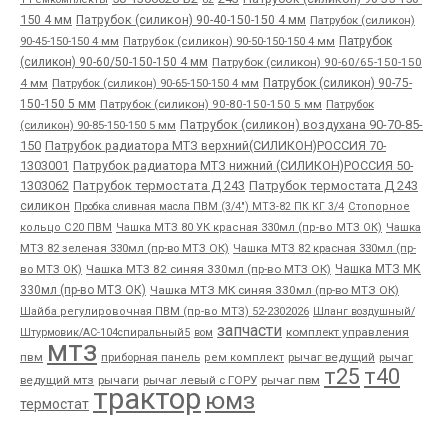
150 4 мм
Патрубок (силикон) 90-40-150-150 4 мм
Патрубок (силикон)
90-45-150-150 4 мм
Патрубок
Патрубок (силикон) 90-50-150-150 4 мм
(силикон) 90-60/50-150-150 4 мм
Патрубок (силикон) 90-60/65-150-150
4 мм
Патрубок (силикон) 90-65-150-150 4 мм
Патрубок (силикон) 90-75-
150-150 5 мм
Патрубок (силикон) 90-80-150-150 5 мм
Патрубок
Патрубок (силикон) воздухана 90-70-85-
(силикон) 90-85-150-150 5 мм
150
Патрубок радиатора МТЗ верхний(СИЛИКОН)РОССИЯ 70-
1303001
Патрубок радиатора МТЗ нижний (СИЛИКОН)РОССИЯ 50-
1303062
Патрубок термостата Д 243
Патрубок термостата Д 243
силикон
Пробка сливная масла ПВМ (3/4") МТЗ-82 ПК КГ 3/4
Стопорное
Чашка
кольцо С20 ПВМ
Чашка МТЗ 80 УК красная 330мл (пр-во МТЗ ОК)
МТЗ 82 зеленая 330мл (пр-во МТЗ ОК)
Чашка МТЗ 82 красная 330мл (пр-
во МТЗ ОК)
Чашка МТЗ 82 синяя 330мл (пр-во МТЗ ОК)
Чашка МТЗ МК
330мл (пр-во МТЗ ОК)
Чашка МТЗ МК синяя 330мл (пр-во МТЗ ОК)
Шайба регулировочная ПВМ (пр-во МТЗ) 52-2302026
Шланг воздушный/
запчасти
комплект управления
Штурмовик/АС-104спиральный5
вом
мтз
пвм
приборная панель
рычаг ведущий
рычаг
рем комплект
т25
т40
ведущий мтз
рычаги
рычаг левый с ГОРУ
рычаг пвм
трактор
юмз
термостат