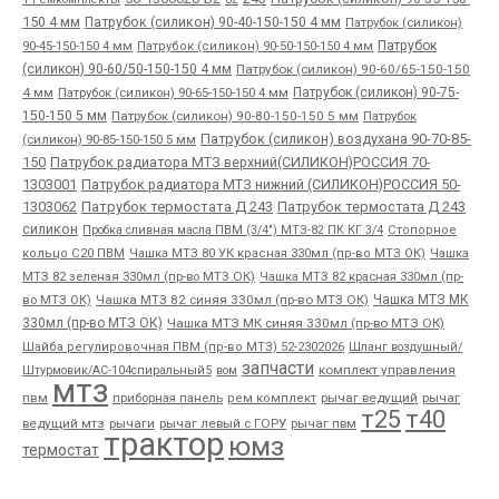
150 4 мм
Патрубок (силикон) 90-40-150-150 4 мм
Патрубок (силикон)
90-45-150-150 4 мм
Патрубок
Патрубок (силикон) 90-50-150-150 4 мм
(силикон) 90-60/50-150-150 4 мм
Патрубок (силикон) 90-60/65-150-150
4 мм
Патрубок (силикон) 90-65-150-150 4 мм
Патрубок (силикон) 90-75-
150-150 5 мм
Патрубок (силикон) 90-80-150-150 5 мм
Патрубок
Патрубок (силикон) воздухана 90-70-85-
(силикон) 90-85-150-150 5 мм
150
Патрубок радиатора МТЗ верхний(СИЛИКОН)РОССИЯ 70-
1303001
Патрубок радиатора МТЗ нижний (СИЛИКОН)РОССИЯ 50-
1303062
Патрубок термостата Д 243
Патрубок термостата Д 243
силикон
Пробка сливная масла ПВМ (3/4") МТЗ-82 ПК КГ 3/4
Стопорное
Чашка
кольцо С20 ПВМ
Чашка МТЗ 80 УК красная 330мл (пр-во МТЗ ОК)
МТЗ 82 зеленая 330мл (пр-во МТЗ ОК)
Чашка МТЗ 82 красная 330мл (пр-
во МТЗ ОК)
Чашка МТЗ 82 синяя 330мл (пр-во МТЗ ОК)
Чашка МТЗ МК
330мл (пр-во МТЗ ОК)
Чашка МТЗ МК синяя 330мл (пр-во МТЗ ОК)
Шайба регулировочная ПВМ (пр-во МТЗ) 52-2302026
Шланг воздушный/
запчасти
комплект управления
Штурмовик/АС-104спиральный5
вом
мтз
пвм
приборная панель
рычаг ведущий
рычаг
рем комплект
т25
т40
ведущий мтз
рычаги
рычаг левый с ГОРУ
рычаг пвм
трактор
юмз
термостат