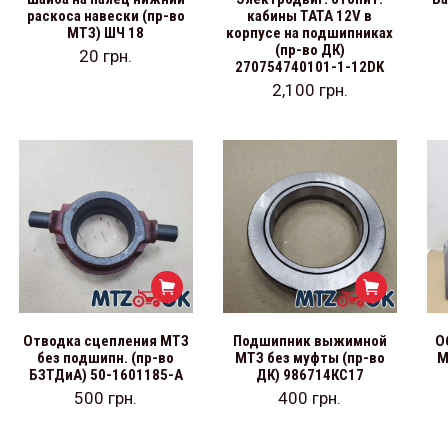
раскоса навески (пр-во
кабины ТАТА 12V в
МТЗ) ШЧ 18
корпусе на подшипниках
(пр-во ДК)
20
грн.
270754740101-1-12DK
2,100
грн.
Отводка сцепления МТЗ
Подшипник выжимной
О
без подшипн. (пр-во
МТЗ без муфты (пр-во
М
БЗТДиА) 50-1601185-А
ДК) 986714КС17
500
грн.
400
грн.