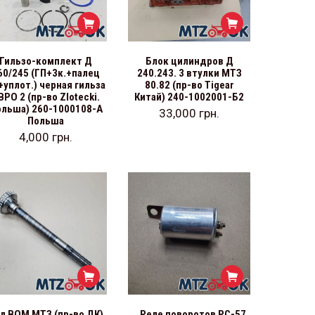
Гильзо-комплект Д
Блок цилиндров Д
60/245 (ГП+3к.+палец
240.243. 3 втулки МТЗ
+уплот.) черная гильза
80.82 (пр-во Tigear
ВРО 2 (пр-во Zlotecki.
Китай) 240-1002001-Б2
ольша) 260-1000108-А
33,000
грн.
Польша
4,000
грн.
л ВОМ МТЗ (пр-во ДК)
Реле поворотов РС-57