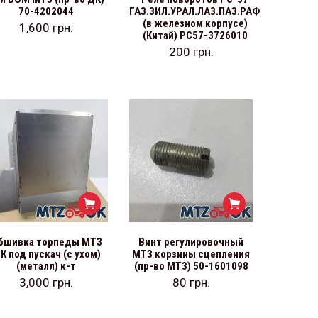
70-4202044
ГАЗ.ЗИЛ.УРАЛ.ЛАЗ.ПАЗ.РАФ
(в железном корпусе)
1,600
грн.
(Китай) РС57-3726010
200
грн.
бшивка торпеды МТЗ
Винт регулировочный
К под пускач (с ухом)
МТЗ корзины сцепления
(металл) к-т
(пр-во МТЗ) 50-1601098
3,000
грн.
80
грн.