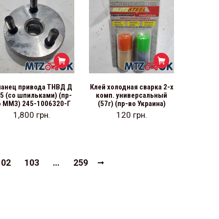
анец привода ТНВД Д
Клей холодная сварка 2-х
5 (со шпильками) (пр-
комп. универсальный
о ММЗ) 245-1006320-Г
(57г) (пр-во Украина)
1,800
грн.
120
грн.
102
103
…
259