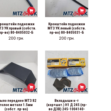
ронштейн подножки
Кронштейн подножки
З УК правый (собств.
МТЗ УК левый (собств.
пр-во) 80-8405032-Б
пр-во) 80-8405031-Б
200
грн.
200
грн.
ыло переднее МТЗ 82
Вкладыши к-т
голое металл 1.5мм
(кор+шат.) Н1 Д 245 (пр-
(собст. пр-во)
во ДЗВ) 245-1004140-