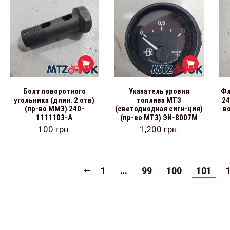
Болт поворотного
Указатель уровня
Фл
угольника (длин. 2 отв)
топлива МТЗ
24
(пр-во ММЗ) 240-
(светодиодная сигн-ция)
в
1111103-А
(пр-во МТЗ) ЭИ-8007М
100
грн.
1,200
грн.
1
…
99
100
101