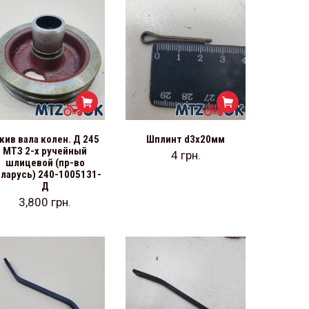
кив вала колен. Д 245
Шплинт d3х20мм
МТЗ 2-х ручейный
4
грн.
шлицевой (пр-во
ларусь) 240-1005131-
Д
3,800
грн.