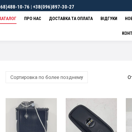
68)488-10-76 | +38(096)897-30-27
ВКА ТА ОПЛАТА
ВІДГУКИ
НОВИНИ
КОНТАКТИ
0
гр
КАТАЛОГ
ПРО НАС
ДОСТАВКА ТА ОПЛАТА
ВІДГУКИ
НО
КОН
О