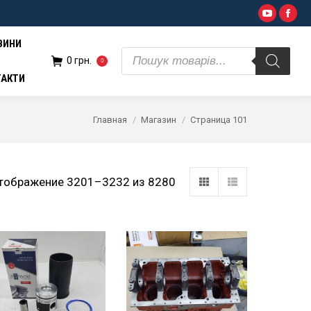
Поиск
YouTub
Fac
н.
0
товаров
ВИНИ
Поиск
0
грн.
0
товаров
ТАКТИ
Главная
Магазин
Страница 101
тображение 3201–3232 из 8280