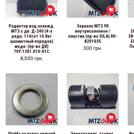
Радиатор вод.охлажд.
Зеркало МТЗ УК
МТЗ с дв. Д-240 (4-х
внутрисалонное /
2
рядн. 114сот 14.8кг
пластик (пр-во SILA) 80-
38
шахматный порядок)
8201035
Е
медн. (пр-во ДК)
П
300
грн.
70У.1301.010-01С
8,500
грн.
Шайба на палец нижний
Электродвиг. отопит.
Ва