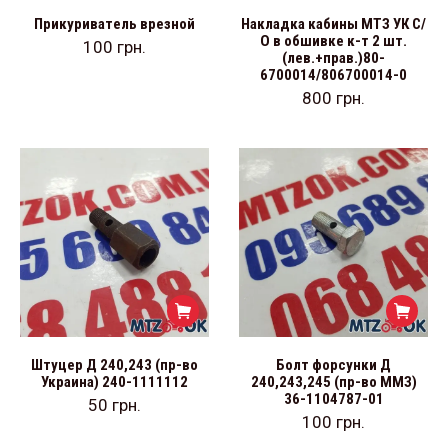
Прикуриватель врезной
Накладка кабины МТЗ УК С/
О в обшивке к-т 2 шт.
100
грн.
(лев.+прав.)80-
6700014/806700014-0
800
грн.
Штуцер Д 240,243 (пр-во
Болт форсунки Д
Украина) 240-1111112
240,243,245 (пр-во ММЗ)
36-1104787-01
50
грн.
100
грн.