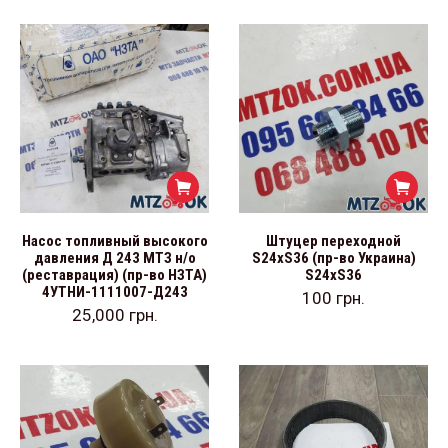
Насос топливный высокого
Штуцер переходной
давления Д 243 МТЗ н/о
S24хS36 (пр-во Украина)
(реставрация) (пр-во НЗТА)
S24хS36
4УТНИ-1111007-Д243
100
грн.
25,000
грн.