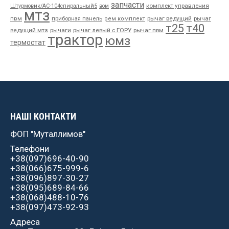
запчасти
комплект управления
Штурмовик/АС-104спиральный5
вом
мтз
пвм
приборная панель
рычаг ведущий
рычаг
рем комплект
т25
т40
ведущий мтз
рычаги
рычаг левый с ГОРУ
рычаг пвм
трактор
юмз
термостат
НАШІ КОНТАКТИ
ФОП "Муталлимов"
Телефони
+38(097)696-40-90
+38(066)675-999-6
+38(096)897-30-27
+38(095)689-84-66
+38(068)488-10-76
+38(097)473-92-93
Адреса