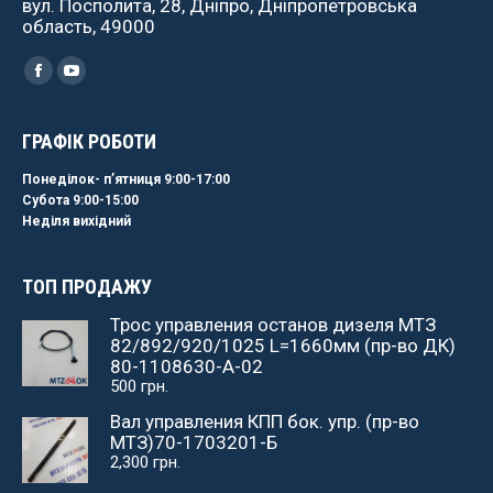
вул. Посполита, 28, Дніпро, Дніпропетровська
область, 49000
Найдите нас:
Facebook
YouTube
ГРАФІК РОБОТИ
Понеділок- пʼятниця 9:00-17:00
Субота 9:00-15:00
Неділя вихідний
ТОП ПРОДАЖУ
Трос управления останов дизеля МТЗ
82/892/920/1025 L=1660мм (пр-во ДК)
80-1108630-А-02
500
грн.
Вал управления КПП бок. упр. (пр-во
МТЗ)70-1703201-Б
2,300
грн.