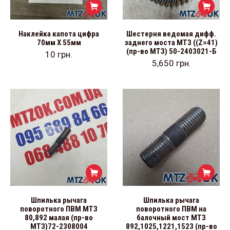
Наклейка капота цифра
Шестерня ведомая дифф.
70мм Х 55мм
заднего моста МТЗ ((Z=41)
(пр-во МТЗ) 50-2403021-Б
10
грн.
5,650
грн.
Шпилька рычага
Шпилька рычага
поворотного ПВМ МТЗ
поворотного ПВМ на
80,892 малая (пр-во
балочный мост МТЗ
МТЗ)72-2308004
892,1025,1221,1523 (пр-во