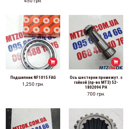
450
грн.
Подшипник NF1015 FAG
Ось шестерни промежут. с
гайкой (пр-во МТЗ) 52-
1,250
грн.
1802094 РН
700
грн.