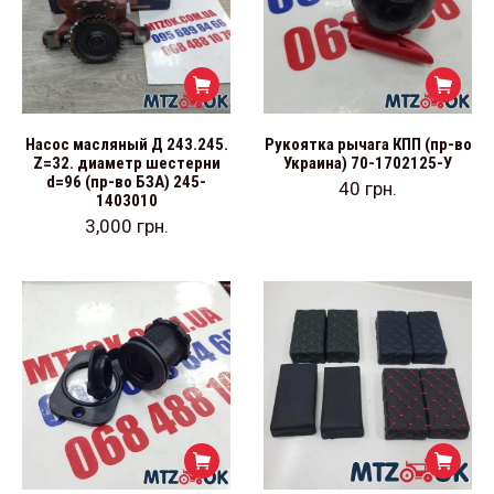
Насос масляный Д 243.245.
Рукоятка рычага КПП (пр-во
Z=32. диаметр шестерни
Украина) 70-1702125-У
d=96 (пр-во БЗА) 245-
40
грн.
1403010
3,000
грн.