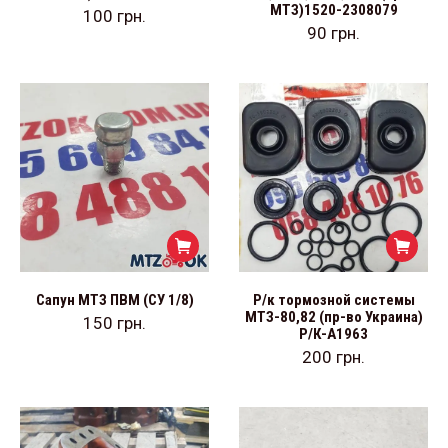
МТЗ)1520-2308079
100
грн.
90
грн.
Сапун МТЗ ПВМ (СУ 1/8)
Р/к тормозной системы
МТЗ-80,82 (пр-во Украина)
150
грн.
Р/К-А1963
200
грн.