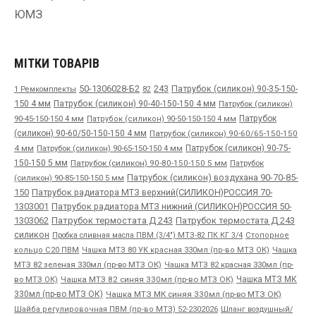
ЮМЗ
МІТКИ ТОВАРІВ
50-1306028-Б2
243
Патрубок (силикон) 90-35-150-
1 Ремкомплекты
82
150 4 мм
Патрубок (силикон) 90-40-150-150 4 мм
Патрубок (силикон)
90-45-150-150 4 мм
Патрубок
Патрубок (силикон) 90-50-150-150 4 мм
(силикон) 90-60/50-150-150 4 мм
Патрубок (силикон) 90-60/65-150-150
4 мм
Патрубок (силикон) 90-65-150-150 4 мм
Патрубок (силикон) 90-75-
150-150 5 мм
Патрубок (силикон) 90-80-150-150 5 мм
Патрубок
Патрубок (силикон) воздухана 90-70-85-
(силикон) 90-85-150-150 5 мм
150
Патрубок радиатора МТЗ верхний(СИЛИКОН)РОССИЯ 70-
1303001
Патрубок радиатора МТЗ нижний (СИЛИКОН)РОССИЯ 50-
1303062
Патрубок термостата Д 243
Патрубок термостата Д 243
силикон
Пробка сливная масла ПВМ (3/4") МТЗ-82 ПК КГ 3/4
Стопорное
Чашка
кольцо С20 ПВМ
Чашка МТЗ 80 УК красная 330мл (пр-во МТЗ ОК)
МТЗ 82 зеленая 330мл (пр-во МТЗ ОК)
Чашка МТЗ 82 красная 330мл (пр-
во МТЗ ОК)
Чашка МТЗ 82 синяя 330мл (пр-во МТЗ ОК)
Чашка МТЗ МК
330мл (пр-во МТЗ ОК)
Чашка МТЗ МК синяя 330мл (пр-во МТЗ ОК)
Шайба регулировочная ПВМ (пр-во МТЗ) 52-2302026
Шланг воздушный/