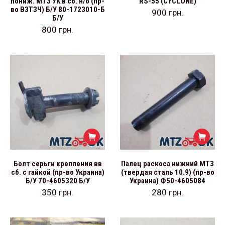
пониж. МТЗ УК в сб. н/о (пр-
RS-55 (CYCLONE)
во ВЗТЗЧ) Б/У 80-1723010-Б
900
грн.
Б/У
800
грн.
Болт серьги крепления вв
Палец раскоса нижний МТЗ
сб. с гайкой (пр-во Украина)
(твердая сталь 10.9) (пр-во
Б/У 70-4605320 Б/У
Украина) Ф50-4605084
350
грн.
280
грн.