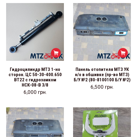
Гидроцилиндр МТЗ 1-но
Панель отопителя МТЗ УК
сторон. ЦС 50-30-400.650
н/о в обшивке (пр-во МТЗ)
ВТ22 с гидрозамком
Б/У №2 (80-8100100 Б/У №2)
НСК-08-В 3/8
6,500
грн.
6,000
грн.