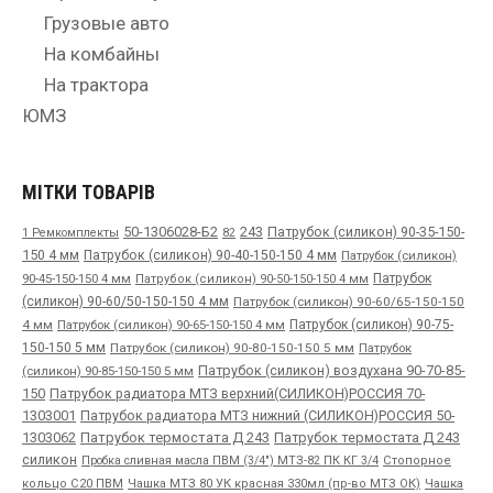
Грузовые авто
На комбайны
На трактора
ЮМЗ
МІТКИ ТОВАРІВ
50-1306028-Б2
243
Патрубок (силикон) 90-35-150-
1 Ремкомплекты
82
150 4 мм
Патрубок (силикон) 90-40-150-150 4 мм
Патрубок (силикон)
90-45-150-150 4 мм
Патрубок
Патрубок (силикон) 90-50-150-150 4 мм
(силикон) 90-60/50-150-150 4 мм
Патрубок (силикон) 90-60/65-150-150
4 мм
Патрубок (силикон) 90-65-150-150 4 мм
Патрубок (силикон) 90-75-
150-150 5 мм
Патрубок (силикон) 90-80-150-150 5 мм
Патрубок
Патрубок (силикон) воздухана 90-70-85-
(силикон) 90-85-150-150 5 мм
150
Патрубок радиатора МТЗ верхний(СИЛИКОН)РОССИЯ 70-
1303001
Патрубок радиатора МТЗ нижний (СИЛИКОН)РОССИЯ 50-
1303062
Патрубок термостата Д 243
Патрубок термостата Д 243
силикон
Пробка сливная масла ПВМ (3/4") МТЗ-82 ПК КГ 3/4
Стопорное
Чашка
кольцо С20 ПВМ
Чашка МТЗ 80 УК красная 330мл (пр-во МТЗ ОК)