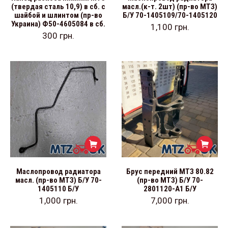
(твердая сталь 10,9) в сб. с
масл.(к-т. 2шт) (пр-во МТЗ)
шайбой и шлинтом (пр-во
Б/У 70-1405109/70-1405120
Украина) Ф50-4605084 в сб.
1,100
грн.
300
грн.
Маслопровод радиатора
Брус передний МТЗ 80.82
масл. (пр-во МТЗ) Б/У 70-
(пр-во МТЗ) Б/У 70-
1405110 Б/У
2801120-А1 Б/У
1,000
грн.
7,000
грн.