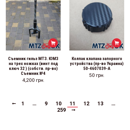
Съемник гильз МТЗ. ЮМЗ
Колпак клапана запорного
на трех ножках (винт под
устройства (пр-во Украина)
ключ 32 ) (собств. пр-во)
50-4607039-А
Съемник №4
50
грн.
4,200
грн.
1
…
9
10
11
12
13
…
259