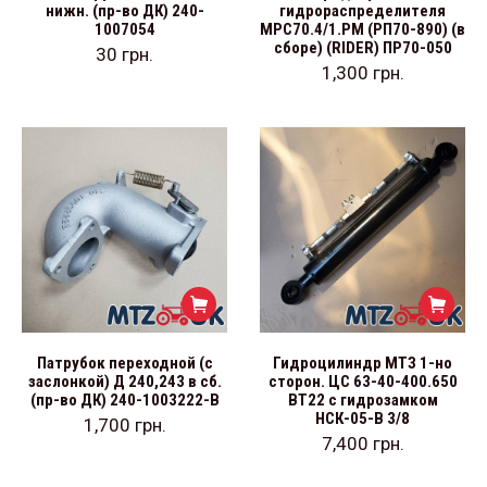
нижн. (пр-во ДК) 240-
гидрораспределителя
1007054
МРС70.4/1.РМ (РП70-890) (в
сборе) (RIDER) ПР70-050
30
грн.
1,300
грн.
Патрубок переходной (с
Гидроцилиндр МТЗ 1-но
заслонкой) Д 240,243 в сб.
сторон. ЦС 63-40-400.650
(пр-во ДК) 240-1003222-В
ВТ22 с гидрозамком
НСК-05-В 3/8
1,700
грн.
7,400
грн.