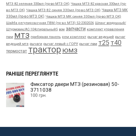
МТЗ 82 зеленая 330мл (пр-во МТЗ ОК)
Чашка МТЗ 82 красная 330мл (пр-
во МТЗ ОК)
Чашка МТЗ 82 синяя 330мл (пр-во МТЗ ОК)
Чашка МТЗ МК
330мл (пр-во МТЗ ОК)
Чашка МТЗ МК синяя 330мл (пр-во МТЗ ОК)
Шайба регулировочная ПВМ (пр-во МТЗ) 52-2302026
Шланг воздушный/
запчасти
комплект управления
Штурмовик/АС-104спиральный5
вом
мтз
пвм
приборная панель
рычаг ведущий
рычаг
рем комплект
т25
т40
ведущий мтз
рычаги
рычаг левый с ГОРУ
рычаг пвм
трактор
юмз
термостат
РАНІШЕ ПЕРЕГЛЯНУТЕ
Фиксатор двери МТЗ (резиновая) 50-
3711038
100
грн.