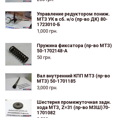
Управление редуктором пониж.
МТЗ УК в сб. н/о (пр-во ДК) 80-
1723010-Б
1,000
грн.
Пружина фиксатора (пр-во МТЗ)
50-1702148-А
50
грн.
Вал внутренний КПП МТЗ (пр-во
МТЗ) 50-1701185
3,000
грн.
Шестерня промежуточная задн.
хода МТЗ, Z=31 (пр-во МЗШ)70-
1701082