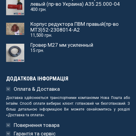
левый (пр-во Украина) А35.25.000-04
400
грн.
Корпус редуктора ПВМ правый(пр-во
МТЗ)52-2308014-А2
11,500
грн.
Гровер М27 мм усиленный
15
грн.
ДОДАТКОВА ІНФОРМАЦІЯ
Оплата & Доставка
Доставка здійснюється транспортними компаніями Нова Пошта або
Інтайм. Спосіб оплати вибирає клієнт: готівковий чи безготівковий. З
більш детальною інформацією Ви можете ознайомитись у розділі
«Доставка та оплата».
Повернення товара
Гарантія та сервіс