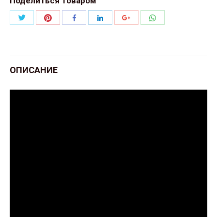
Поделиться товаром
Поделиться
Поделиться
Поделиться
Поделиться
Поделиться
Поделиться
Twitter
Pinterest
WhatsApp
Facebook
LinkedIn
Google+
ОПИСАНИЕ