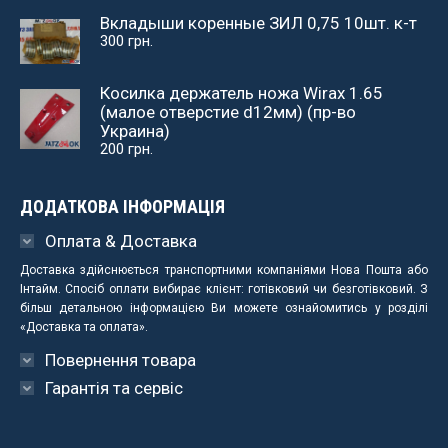
Вкладыши коренные ЗИЛ 0,75 10шт. к-т
300
грн.
Косилка держатель ножа Wirax 1.65
(малое отверстие d12мм) (пр-во
Украина)
200
грн.
ДОДАТКОВА ІНФОРМАЦІЯ
Оплата & Доставка
Доставка здійснюється транспортними компаніями Нова Пошта або
Інтайм. Спосіб оплати вибирає клієнт: готівковий чи безготівковий. З
більш детальною інформацією Ви можете ознайомитись у розділі
«Доставка та оплата».
Повернення товара
Гарантія та сервіс