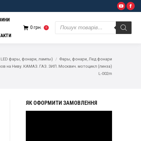
Поиск
YouTub
Fac
н.
0
товаров
ВИНИ
Поиск
0
грн.
0
товаров
ТАКТИ
 LED фары, фонари, лампы)
Фары, фонари, Лед фонари
ов на Ниву. КАМАЗ. ГАЗ. ЗИЛ. Москвич. мотоцикл (линза)
L-002m
ЯК ОФОРМИТИ ЗАМОВЛЕННЯ