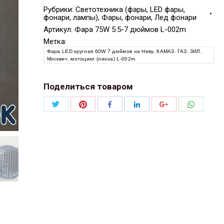
Рубрики:
Светотехника (фары, LED фары,
фонари, лампы)
,
Фары, фонари, Лед фонари
Артикул:
Фара 75W 5.5-7 дюймов L-002m
Метка:
Фара LED круглая 60W 7 дюймов на Ниву. КАМАЗ. ГАЗ. ЗИЛ.
Москвич. мотоцикл (линза) L-002m
Поделиться товаром
Поделиться
Поделиться
Поделит
Поделиться
Поделиться
Поделиться
Twitter
Pinterest
WhatsAp
Facebook
LinkedIn
Google+