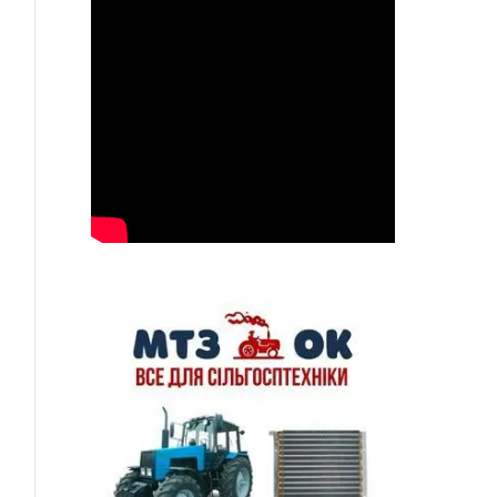
ься
p