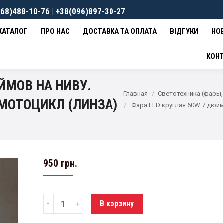
68)488-10-76 | +38(096)897-30-27
ВКА ТА ОПЛАТА
ВІДГУКИ
НОВИНИ
КОНТАКТИ
0
гр
КАТАЛОГ
ПРО НАС
ДОСТАВКА ТА ОПЛАТА
ВІДГУКИ
НО
КОН
ЙМОВ НА НИВУ.
Главная
Светотехника (фары,
 МОТОЦИКЛ (ЛИНЗА)
Фара LED круглая 60W 7 дюйм
950
грн.
Количество
В корзину