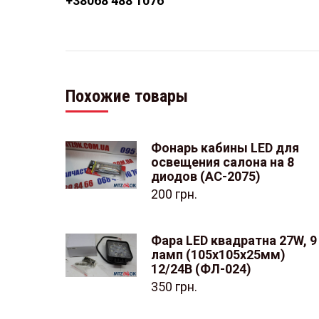
+38
068 488 1076
Похожие товары
Фонарь кабины LED для
освещения салона на 8
диодов (АС-2075)
200
грн.
Фара LED квадратна 27W, 9
ламп (105х105х25мм)
12/24В (ФЛ-024)
350
грн.