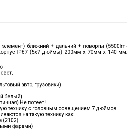
 элемент) ближний + дальний + поворты (5500lm-
орпус IP67 (5х7 дюймы) 200мм х 70мм х 140 мм.
о
свет,
льтовый авто, грузовики)
ый белый)
тичная) Не потеет!
ую технику с головным освещением 7 дюймов.
иваются на такую технику как:
а (2102)
углыми фарами)