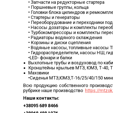
• Запчасти на редукторные стартера
• Поршневые группы, кольца
• Головки блока цилиндров и ремкомпл
• Стартеры и генераторы
• Переоборудование и переходники под
• Насосы дозаторы и комплекты перео
• Турбокомпрессоры и комплекты пере
• Радиаторы водяного охлаждения
• Корзины и диски сцепления
• Водяные насосы, топливные насосы 
• Гидрораспределители, насосы НШ, г
•LED- фонари и балки
Выхлопные трубы и воздуховод по каб
Кронштейны крыльев МТЗ, ЮМЗ, Т-40, Т
Маховики
•Сиденья МТЗ,ЮМЗ,Т-16/25/40/150 мини-
Всю продукцию собственного производс
рубрике наше производство
https://mtzo
Наши контакты:
+38
095 689 8466