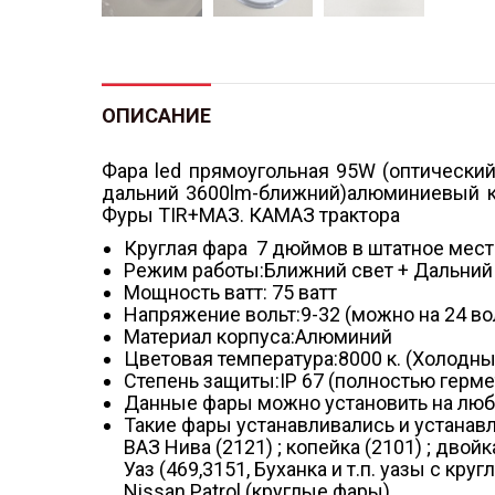
ОПИСАНИЕ
Фара led прямоугольная 95W (оптический
дальний 3600lm-ближний)алюминиевый к
Фуры TIR+МАЗ. КАМАЗ трактора
Круглая фара 7 дюймов в штатное мест
Режим работы:Ближний свет + Дальний 
Мощность ватт: 75 ватт
Напряжение вольт:9-32 (можно на 24 во
Материал корпуса:Алюминий
Цветовая температура:8000 к. (Холодн
Степень защиты:IP 67 (полностью герме
Данные фары можно установить на люб
Такие фары устанавливались и устанавл
ВАЗ Нива (2121) ; копейка (2101) ; двойк
Уаз (469,3151, Буханка и т.п. уазы с кр
Nissan Patrol (круглые фары)