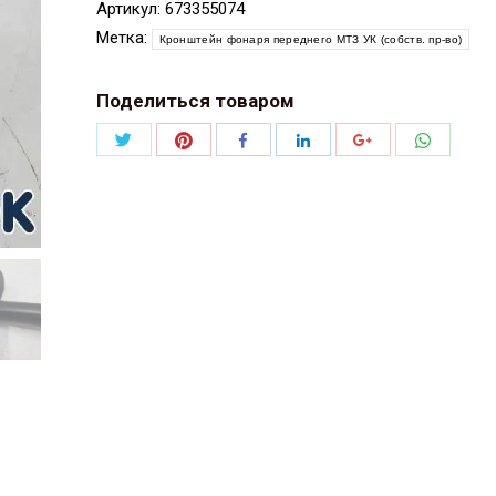
Артикул:
673355074
Метка:
Кронштейн фонаря переднего МТЗ УК (собств. пр-во)
Поделиться товаром
Поделиться
Поделиться
Поделит
Поделиться
Поделиться
Поделиться
Twitter
Pinterest
WhatsAp
Facebook
LinkedIn
Google+