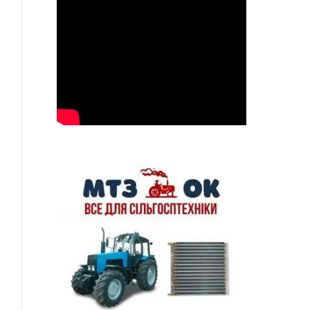
ься
p