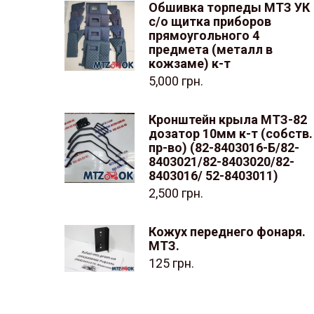
Обшивка торпеды МТЗ УК
с/о щитка приборов
прямоугольного 4
предмета (металл в
кожзаме) к-т
5,000
грн.
Кронштейн крыла МТЗ-82
дозатор 10мм к-т (собств.
пр-во) (82-8403016-Б/82-
8403021/82-8403020/82-
8403016/ 52-8403011)
2,500
грн.
Кожух переднего фонаря.
МТЗ.
125
грн.