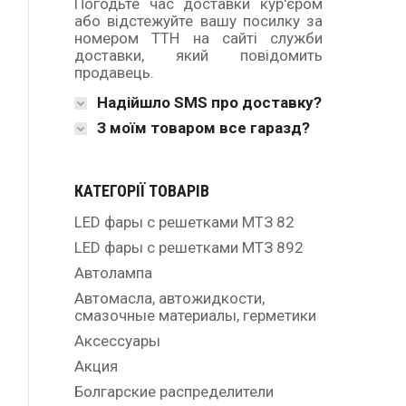
Погодьте час доставки кур'єром
або відстежуйте вашу посилку за
номером ТТН на сайті служби
доставки, який повідомить
продавець.
Надійшло SMS про доставку?
З моїм товаром все гаразд?
КАТЕГОРІЇ ТОВАРІВ
LED фары с решетками МТЗ 82
LED фары с решетками МТЗ 892
Автолампа
Автомасла, автожидкости,
смазочные материалы, герметики
Аксессуары
Акция
Болгарские распределители