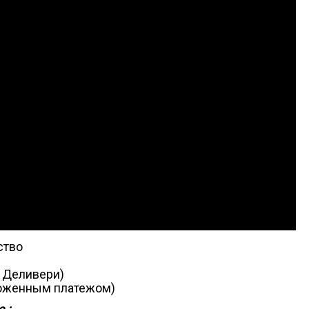
ство
, Деливери)
аложенным платежом)
 :