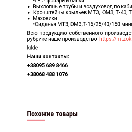
•LED- фонари и балки
Выхлопные трубы и воздуховод по каб
Кронштейны крыльев МТЗ, ЮМЗ, Т-40, Т
Маховики
•Сиденья МТЗ,ЮМЗ,Т-16/25/40/150 мини-
Всю продукцию собственного производс
рубрике наше производство
https://mtzo
kilde
Наши контакты:
+38
095 689 8466
+38
068 488 1076
Похожие товары