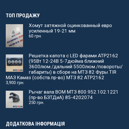
ТОП ПРОДАЖУ
Хомут затяжной оцинкованный евро
усиленный 19-21 мм
60
грн.
Решетка капота с LED фарами АТР2162
(95Вт 12-24В 5-7дюйма ближний
3600люм./дальний 5500люм./повороты/
габариты) в сборе на МТЗ 82 Фуры TIR
МАЗ Камаз (собств.пр-во) МТЗ 82 АТР2162
3,900
грн.
Рычаг вала ВОМ МТЗ 800.952.102.1221
(пр-во БЗТДиА) 85-4202074
250
грн.
ДОДАТКОВА ІНФОРМАЦІЯ