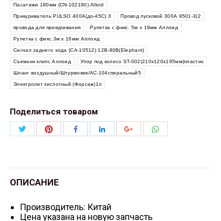
Пасатижи 180мм (CN-102180) Alloid
Прикуриватель PULSO 400А(до-45С) 3
Провод пусковой 300А 9501-3(2
провода для прикуривания
Рулетка с фикс. 5м х 19мм Аллоид
Рулетка с фикс.3м х 16мм Аллоид
Сигнал заднего хода (СА-10512) 12В-80В(Elephant)
Съемник клипс Аллоид
Упор под колесо ST-002(210х120х195мм)пластик
Шланг воздушный/Штурмовик/АС-104спиральный5
Электролит кислотный (Форсаж)1л
Поделиться товаром
Поделиться
Поделиться
Поделиться
Поделиться
Поделиться
Поделиться
Twitter
Pinterest
WhatsApp
Facebook
LinkedIn
Google+
ОПИСАНИЕ
Производитель: Китай
Цена указана на новую запчасть