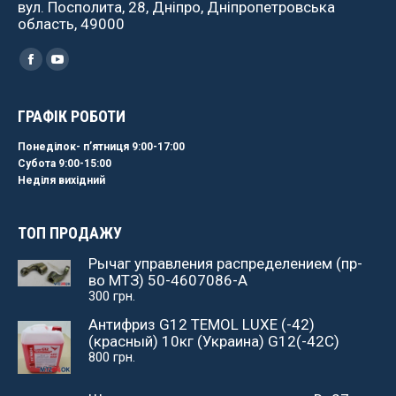
вул. Посполита, 28, Дніпро, Дніпропетровська
область, 49000
Найдите нас:
Facebook
YouTube
ГРАФІК РОБОТИ
Понеділок- пʼятниця 9:00-17:00
Субота 9:00-15:00
Неділя вихідний
ТОП ПРОДАЖУ
Рычаг управления распределением (пр-
во МТЗ) 50-4607086-А
300
грн.
Антифриз G12 TEMOL LUXE (-42)
(красный) 10кг (Украина) G12(-42C)
800
грн.