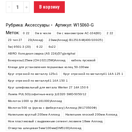
Количество
В корзину
Рубрика:
Аксессуары
Артикул:
W15060-G
Меток:
0 22
0м в чехле
0м с манометром АС-104(60)
2 22
23 тип 27
23(Алоид)
23мм(Алоид) В12516-М(400/100/25)
5м) 9501-3 (20)
6 22
6х22
ABRO Холодная сварка (AS 224)(57g)origihal
Бокорезы125мм (СН-102125М)Аллоид
кабель пусковой
Клещи для установления поршневых колец 50-100мм
Круг отрезной по металлу 125х1
Круг отрезной по металлу41 14А 125 1
Круг отрезной по металлу41 14А 150 1
Круг шлифовальный для метала Werker 27 14A 150 6
Лампа PULSO(софитные-матр.)LED20 SMD-5050/12
Молоток 1000 гр (М-161000)Аллоид
Молоток 500 гр (рук-ка с фибергласу) Аллоид (М-170500Ф)
Напильник круглый 200мм Аллоид
Напильник плоский 200мм Аллоид
Нож пластиковый с выдвижным сегмент.лезвием 18мм Аллоид
Отвертка шлицевая 5мм/100мм(ОМ5100)Аллоид