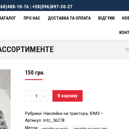
68)488-10-76 | +38(096)897-30-27
ВКА ТА ОПЛАТА
ВІДГУКИ
НОВИНИ
КОНТАКТИ
0
гр
КАТАЛОГ
ПРО НАС
ДОСТАВКА ТА ОПЛАТА
ВІДГУКИ
НО
КОН
 АССОРТИМЕНТЕ
Г
150
грн.
Количество
В корзину
Рубрики:
Наклейки на трактора
,
ЮМЗ
Артикул:
mtz_56278
Меток:
наклейка на капот
наклейка на капот юмз