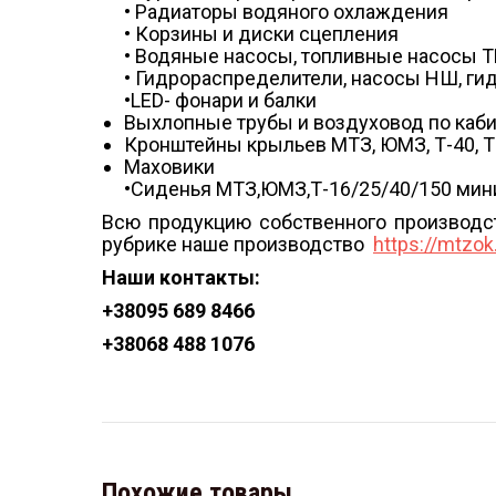
• Радиаторы водяного охлаждения
• Корзины и диски сцепления
• Водяные насосы, топливные насосы 
• Гидрораспределители, насосы НШ, г
•LED- фонари и балки
Выхлопные трубы и воздуховод по каб
Кронштейны крыльев МТЗ, ЮМЗ, Т-40, Т
Маховики
•Сиденья МТЗ,ЮМЗ,Т-16/25/40/150 мини-
Всю продукцию собственного производс
рубрике наше производство
https://mtzo
Наши контакты:
+38
095 689 8466
+38
068 488 1076
Похожие товары