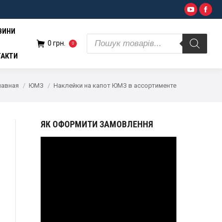
Поиск
YouTub
Fac
н.
0
товаров
ВИНИ
Поиск
0
грн.
0
товаров
ТАКТИ
лавная
ЮМЗ
Наклейки на капот ЮМЗ в ассортименте
ЯК ОФОРМИТИ ЗАМОВЛЕННЯ