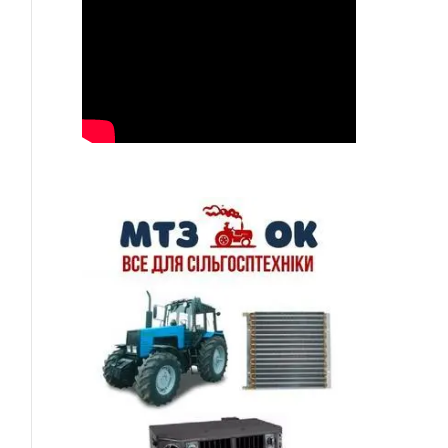
ься
p