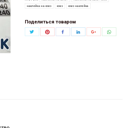
наклейка на юмз
юмз
юмз наклейка
Поделиться товаром
Поделиться
Поделиться
Поделит
Поделиться
Поделиться
Поделиться
Twitter
Pinterest
WhatsAp
Facebook
LinkedIn
Google+
ство