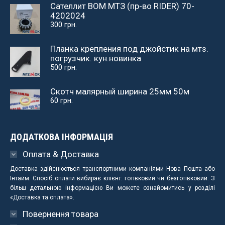
Сателлит ВОМ МТЗ (пр-во RIDER) 70-
4202024
300
грн.
Планка крепления под джойстик на мтз.
погрузчик. кун.новинка
500
грн.
Скотч малярный ширина 25мм 50м
60
грн.
ДОДАТКОВА ІНФОРМАЦІЯ
Оплата & Доставка
Доставка здійснюється транспортними компаніями Нова Пошта або
Інтайм. Спосіб оплати вибирає клієнт: готівковий чи безготівковий. З
більш детальною інформацією Ви можете ознайомитись у розділі
«Доставка та оплата».
Повернення товара