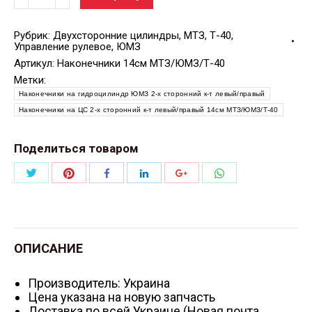
Рубрик:
Двухсторонние цилиндры
,
МТЗ
,
Т-40
,
Управление рулевое
,
ЮМЗ
Артикул:
Наконечники 14см МТЗ/ЮМЗ/Т-40
Метки:
Наконечники на гидроцилиндр ЮМЗ 2-х сторонний к-т левый/правый
Наконечники на ЦС 2-х сторонний к-т левый/правый 14см МТЗ/ЮМЗ/Т-40
Поделиться товаром
Поделиться
Поделиться
Поделиться
Поделиться
Поделиться
Поделиться
Twitter
Pinterest
WhatsApp
Facebook
LinkedIn
Google+
ОПИСАНИЕ
Производитель: Украина
Цена указана на новую запчасть
Доставка по всей Украине (Новая почта,