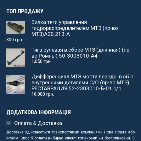
ТОП ПРОДАЖУ
Вилка тяги управления
гидрораспределителем МТЗ (пр-во
МТЗ)А20.213-А
300
грн.
Тяга рулевая в сборе МТЗ (длинная) (пр-
во Ромны) 50-3003010-А4
1,050
грн.
Дифференциал МТЗ моста передн. в сб.с
внутренними деталями С/О (пр-во МТЗ)
РЕСТАВРАЦИЯ 52-2303010-Б-01 с/о
16,000
грн.
ДОДАТКОВА ІНФОРМАЦІЯ
Оплата & Доставка
Доставка здійснюється транспортними компаніями Нова Пошта або
Інтайм. Спосіб оплати вибирає клієнт: готівковий чи безготівковий. З