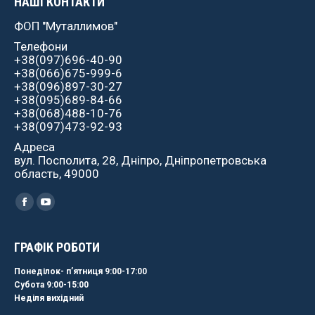
НАШІ КОНТАКТИ
ФОП "Муталлимов"
Телефони
+38(097)696-40-90
+38(066)675-999-6
+38(096)897-30-27
+38(095)689-84-66
+38(068)488-10-76
+38(097)473-92-93
Адреса
вул. Посполита, 28, Дніпро, Дніпропетровська
область, 49000
Найдите нас:
Facebook
YouTube
ГРАФІК РОБОТИ
Понеділок- пʼятниця 9:00-17:00
Субота 9:00-15:00
Неділя вихідний