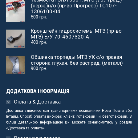
(нерж.)н/о (пр-во Прогресс) ТС107-
1306100-04
500
грн.
Кронштейн гидросистемы МТЗ (пр-во
МТЗ) Б/У 70-4607320-А
400
грн.
Обшивка торпеды МТЗ УК с/о правая
сторона глухая. без распред. (металл)
900
грн.
ДОДАТКОВА ІНФОРМАЦІЯ
Оплата & Доставка
Доставка здійснюється транспортними компаніями Нова Пошта або
Інтайм. Спосіб оплати вибирає клієнт: готівковий чи безготівковий. З
більш детальною інформацією Ви можете ознайомитись у розділі
«Доставка та оплата».