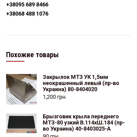
+38
095 689 8466
+38
068 488 1076
Похожие товары
Закрылок МТЗ УК 1,5мм
неокрашенный левый (пр-во
Украина) 80-8404020
1,200
грн.
Брызговик крыла переднего
МТЗ-80 узкий В.114хШ.184 (пр-
во Украина) 40-8403025-А
90
грн.