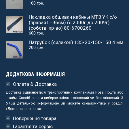
100
грн.
Накладка обшивки кабины МТЗ УК с/о
(правая L=96см) (с 2000г до 2009г)
(собств. пр-во) 80-6700260
600
грн.
Патрубок (силикон) 135-20-150-150 4 мм
200
грн.
ДОДАТКОВА ІНФОРМАЦІЯ
Оплата & Доставка
Доставка здійснюється транспортними компаніями Нова Пошта або
Інтайм. Спосіб оплати вибирає клієнт: готівковий чи безготівковий. З
більш детальною інформацією Ви можете ознайомитись у розділі
«Доставка та оплата».
Повернення товара
Гарантія та сервіс