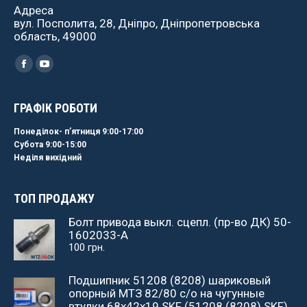
Адреса
вул. Посполита, 28, Дніпро, Дніпропетровська
область, 49000
Найдите нас:
Facebook
YouTube
ГРАФІК РОБОТИ
Понеділок- пʼятниця 9:00-17:00
Субота 9:00-15:00
Неділя вихідний
ТОП ПРОДАЖУ
Болт привода выкл. сцепл. (пр-во ДК) 50-
1602033-А
100
грн.
Подшипник 51208 (8208) шариковый
опорный МТЗ 82/80 с/о на чугунные
втулки 68х42х19 SKF (51208 (8208) SKF)