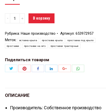
Количество
В корзину
Рубрика:
Наше производство
Артикул:
653972957
Меток:
вставка крыла
проставка крыла
проставка под крыло
проставки
проставки на мтз
проставки тракторные
Поделиться товаром
Поделиться
Поделиться
Поделиться
Поделиться
Поделиться
Поделиться
Twitter
Pinterest
WhatsApp
Facebook
LinkedIn
Google+
ОПИСАНИЕ
Производитель: Собственное производство