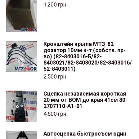
1,200
грн.
Кронштейн крыла МТЗ-82
дозатор 10мм к-т (собств. пр-
во) (82-8403016-Б/82-
8403021/82-8403020/82-8403016/
52-8403011)
2,500
грн.
Сцепка независимая короткая
20 мм от ВОМ до края 41см 80-
2707110-А1-01
4,500
грн.
Автосцепка быстросъем один