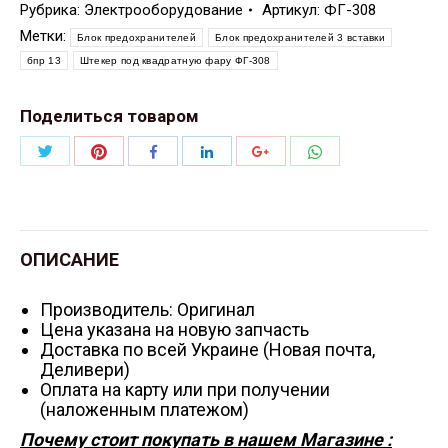
Рубрика:
Электрооборудование
Артикул:
ФГ-308
Метки:
Блок предохранителей
Блок предохранителей 3 вставки
бпр 13
Штекер под квадратную фару ФГ-308
Поделиться товаром
Поделиться
Поделиться
Поделиться
Поделиться
Поделиться
Поделиться
Twitter
Pinterest
WhatsApp
Facebook
LinkedIn
Google+
ОПИСАНИЕ
Производитель: Оригинал
Цена указана на новую запчасть
Доставка по всей Украине (Новая почта,
Деливери)
Оплата на карту или при получении
(наложенным платежом)
Почему стоит покупать в нашем Магазине :