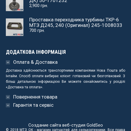
ДК) 50-1701252
2,900
грн.
Проставка переходника турбины ТКР-6
МТЗ Д245, 240 (Оригинал) 245-1008033
700
грн.
ДОДАТКОВА ІНФОРМАЦІЯ
Оплата & Доставка
Доставка здійснюється транспортними компаніями Нова Пошта або
Інтайм. Спосіб оплати вибирає клієнт: готівковий чи безготівковий. З
більш детальною інформацією Ви можете ознайомитись у розділі
«Доставка та оплата».
Повернення товара
Гарантія та сервіс
Создание сайта веб-студия
GoldSeo
© 2018 МТЗ ОК - магазин запчастей для сельхозтехники. Все права