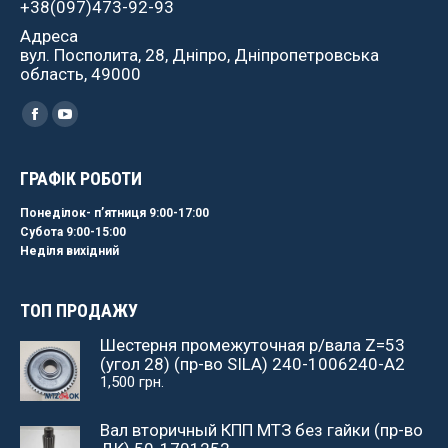
+38(097)473-92-93
Адреса
вул. Посполита, 28, Дніпро, Дніпропетровська
область, 49000
Найдите нас:
Facebook
YouTube
ГРАФІК РОБОТИ
Понеділок- пʼятниця 9:00-17:00
Субота 9:00-15:00
Неділя вихідний
ТОП ПРОДАЖУ
Шестерня промежуточная р/вала Z=53
(угол 28) (пр-во SILA) 240-1006240-А2
1,500
грн.
Вал вторичный КПП МТЗ без гайки (пр-во