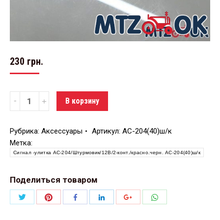
230
грн.
Количество
В корзину
Рубрика:
Аксессуары
Артикул:
АС-204(40)ш/к
Метка:
Сигнал -улитка АС-204/Штурмовик/12В/2-конт./красно.черн. АС-204(40)ш/к
Поделиться товаром
Поделиться
Поделиться
Поделиться
Поделиться
Поделиться
Поделиться
Twitter
Pinterest
WhatsApp
Facebook
LinkedIn
Google+