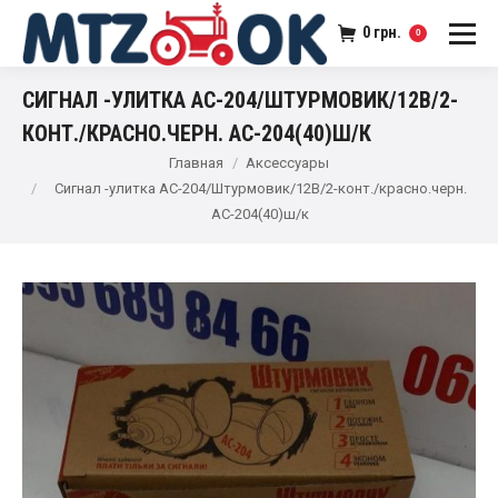
0
грн.
0
СИГНАЛ -УЛИТКА АС-204/ШТУРМОВИК/12В/2-
КОНТ./КРАСНО.ЧЕРН. АС-204(40)Ш/К
Главная
Аксессуары
Сигнал -улитка АС-204/Штурмовик/12В/2-конт./красно.черн.
АС-204(40)ш/к