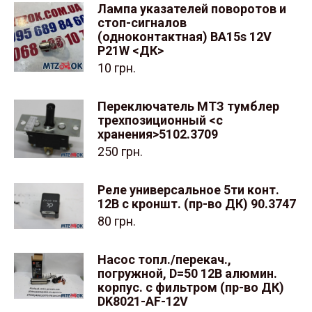
Лампа указателей поворотов и
стоп-сигналов
(одноконтактная) BA15s 12V
P21W <ДК>
10
грн.
Переключатель МТЗ тумблер
трехпозиционный <с
хранения>5102.3709
250
грн.
Реле универсальное 5ти конт.
12В с кроншт. (пр-во ДК) 90.3747
80
грн.
Насос топл./перекач.,
погружной, D=50 12В алюмин.
корпус. с фильтром (пр-во ДК)
DK8021-AF-12V