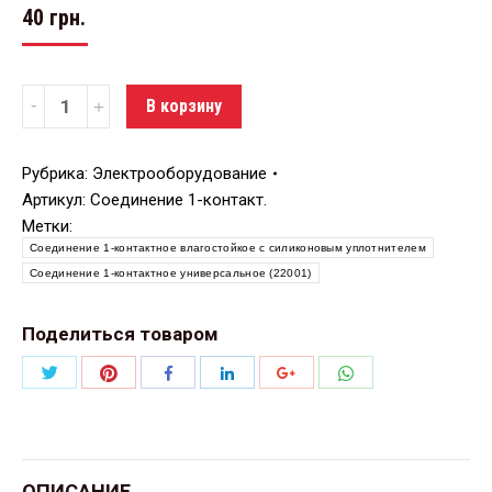
40
грн.
Количество
В корзину
Рубрика:
Электрооборудование
Артикул:
Соединение 1-контакт.
Метки:
Соединение 1-контактное влагостойкое с силиконовым уплотнителем
Соединение 1-контактное универсальное (22001)
Поделиться товаром
Поделиться
Поделиться
Поделиться
Поделиться
Поделиться
Поделиться
Twitter
Pinterest
WhatsApp
Facebook
LinkedIn
Google+
ОПИСАНИЕ