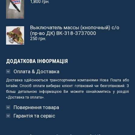
1,800
грн.
Выключатель массы (кнопочный) с/о
(пр-во ДК) ВК-318-3737000
250
грн.
ДОДАТКОВА ІНФОРМАЦІЯ
Оплата & Доставка
Доставка здійснюється транспортними компаніями Нова Пошта або
Інтайм. Спосіб оплати вибирає клієнт: готівковий чи безготівковий. З
більш детальною інформацією Ви можете ознайомитись у розділі
«Доставка та оплата».
Повернення товара
Гарантія та сервіс