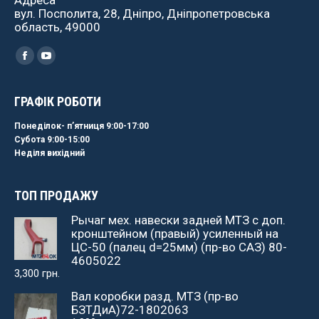
Адреса
вул. Посполита, 28, Дніпро, Дніпропетровська
область, 49000
Найдите нас:
Facebook
YouTube
ГРАФІК РОБОТИ
Понеділок- пʼятниця 9:00-17:00
Субота 9:00-15:00
Неділя вихідний
ТОП ПРОДАЖУ
Рычаг мех. навески задней МТЗ с доп.
кронштейном (правый) усиленный на
ЦС-50 (палец d=25мм) (пр-во САЗ) 80-
4605022
3,300
грн.
Вал коробки разд. МТЗ (пр-во
БЗТДиА)72-1802063