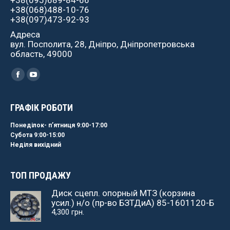
+38(095)689-84-66
+38(068)488-10-76
+38(097)473-92-93
Адреса
вул. Посполита, 28, Дніпро, Дніпропетровська
область, 49000
Найдите нас:
Facebook
YouTube
ГРАФІК РОБОТИ
Понеділок- пʼятниця 9:00-17:00
Субота 9:00-15:00
Неділя вихідний
ТОП ПРОДАЖУ
Диск сцепл. опорный МТЗ (корзина
усил.) н/о (пр-во БЗТДиА) 85-1601120-Б
4,300
грн.