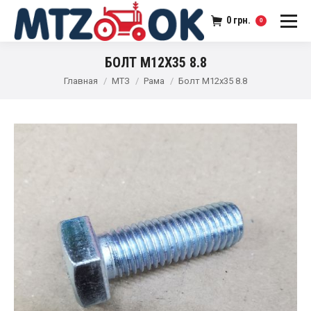
0
грн.
0
БОЛТ М12Х35 8.8
Главная
МТЗ
Рама
Болт М12х35 8.8