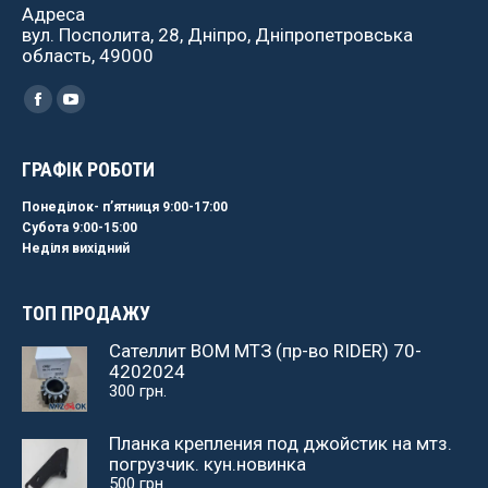
Адреса
вул. Посполита, 28, Дніпро, Дніпропетровська
область, 49000
Найдите нас:
Facebook
YouTube
ГРАФІК РОБОТИ
Понеділок- пʼятниця 9:00-17:00
Субота 9:00-15:00
Неділя вихідний
ТОП ПРОДАЖУ
Сателлит ВОМ МТЗ (пр-во RIDER) 70-
4202024
300
грн.
Планка крепления под джойстик на мтз.
погрузчик. кун.новинка
500
грн.