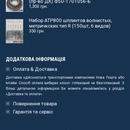
(пр-во ДК) Ф50-1701056-Б
1,300
грн.
Набор АТР800 шплинтов волнистых,
метричкских тип R (150шт, 6 видов)
350
грн.
ДОДАТКОВА ІНФОРМАЦІЯ
Оплата & Доставка
Доставка здійснюється транспортними компаніями Нова Пошта або
Інтайм. Спосіб оплати вибирає клієнт: готівковий чи безготівковий. З
більш детальною інформацією Ви можете ознайомитись у розділі
«Доставка та оплата».
Повернення товара
Гарантія та сервіс