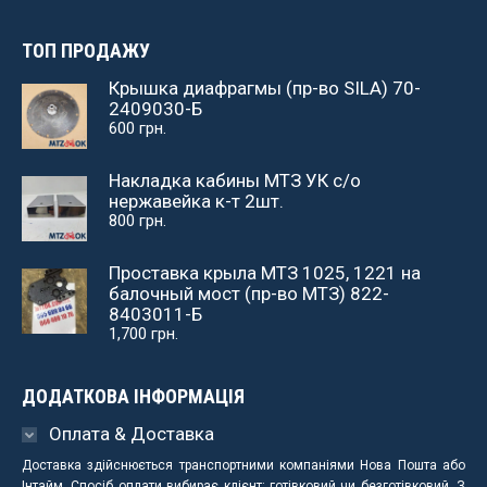
ТОП ПРОДАЖУ
Крышка диафрагмы (пр-во SILA) 70-
2409030-Б
600
грн.
Накладка кабины МТЗ УК с/о
нержавейка к-т 2шт.
800
грн.
Проставка крыла МТЗ 1025, 1221 на
балочный мост (пр-во МТЗ) 822-
8403011-Б
1,700
грн.
ДОДАТКОВА ІНФОРМАЦІЯ
Оплата & Доставка
Доставка здійснюється транспортними компаніями Нова Пошта або
Інтайм. Спосіб оплати вибирає клієнт: готівковий чи безготівковий. З