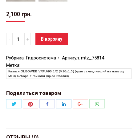
2,100
грн.
Количество
В корзину
Рубрика:
Гидросистема
Артикул:
mtz_75814
Метка:
Клапан OLEOWEB VRFU/90 1/2 (М20х1.5) (кран замедляющий на навеску
МТЗ) в сборе с гайками (пр-во Италия)
Поделиться товаром
Поделиться
Поделиться
Поделиться
Поделиться
Поделиться
Поделиться
Twitter
Pinterest
WhatsApp
Facebook
LinkedIn
Google+
ОТЗЫВЫ (0)