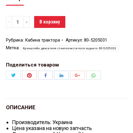
Количество
В корзину
Рубрика:
Кабина трактора
Артикул:
80-5205031
Метка:
Кронштейн двигателя стеклоочистителя заднего 80-5205031
Поделиться товаром
Поделиться
Поделиться
Поделиться
Поделиться
Поделиться
Поделиться
Twitter
Pinterest
WhatsApp
Facebook
LinkedIn
Google+
ОПИСАНИЕ
Производитель: Украина
Цена указана на новую запчасть