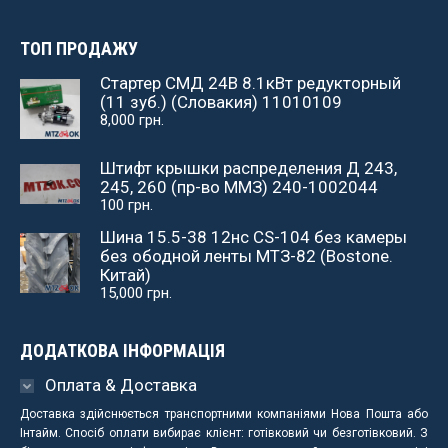
ТОП ПРОДАЖУ
Стартер СМД 24В 8.1кВт редукторный
(11 зуб.) (Словакия) 11010109
8,000
грн.
Штифт крышки распределения Д 243,
245, 260 (пр-во ММЗ) 240-1002044
100
грн.
Шина 15.5-38 12нс СS-104 без камеры
без ободной ленты МТЗ-82 (Bostone.
Китай)
15,000
грн.
ДОДАТКОВА ІНФОРМАЦІЯ
Оплата & Доставка
Доставка здійснюється транспортними компаніями Нова Пошта або
Інтайм. Спосіб оплати вибирає клієнт: готівковий чи безготівковий. З