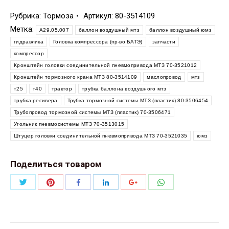
Рубрика:
Тормоза
Артикул:
80-3514109
Метка:
А29.05.007
баллон воздушный мтз
баллон воздушный юмз
гидравлика
Головка компрессора (пр-во БАТЭ)
запчасти
компрессор
Кронштейн головки соединительной пневмопривода МТЗ 70-3521012
Кронштейн тормозного крана МТЗ 80-3514109
маслопровод
мтз
т25
т40
трактор
трубка баллона воздушного мтз
трубка ресивера
Трубка тормозной системы МТЗ (пластик) 80-3506454
Трубопровод тормозной системы МТЗ (пластик) 70-3506471
Угольник пневмосистемы МТЗ 70-3513015
Штуцер головки соединительной пневмопривода МТЗ 70-3521035
юмз
Поделиться товаром
Поделиться
Поделиться
Поделиться
Поделиться
Поделиться
Поделиться
Twitter
Pinterest
WhatsApp
Facebook
LinkedIn
Google+