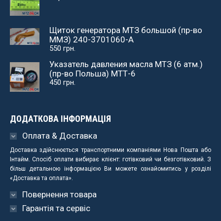
Щиток генератора МТЗ большой (пр-во
ММЗ) 240-3701060-А
550
грн.
Указатель давления масла МТЗ (6 атм.)
(пр-во Польша) МТТ-6
450
грн.
ДОДАТКОВА ІНФОРМАЦІЯ
Оплата & Доставка
Доставка здійснюється транспортними компаніями Нова Пошта або
Інтайм. Спосіб оплати вибирає клієнт: готівковий чи безготівковий. З
більш детальною інформацією Ви можете ознайомитись у розділі
«Доставка та оплата».
Повернення товара
Гарантія та сервіс