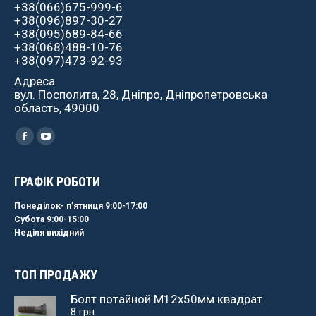
+38(066)675-999-6
+38(096)897-30-27
+38(095)689-84-66
+38(068)488-10-76
+38(097)473-92-93
Адреса
вул. Посполита, 28, Дніпро, Дніпропетровська
область, 49000
Найдите нас:
Facebook
YouTube
ГРАФІК РОБОТИ
Понеділок- пʼятниця 9:00-17:00
Субота 9:00-15:00
Неділя вихідний
ТОП ПРОДАЖУ
Болт потайной М12х50мм квадрат
8
грн.