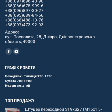
+38(097)696-40-90
+38(066)675-999-6
+38(096)897-30-27
+38(095)689-84-66
+38(068)488-10-76
+38(097)473-92-93
Адреса
вул. Посполита, 28, Дніпро, Дніпропетровська
область, 49000
Найдите нас:
Facebook
YouTube
ГРАФІК РОБОТИ
Понеділок- пʼятниця 9:00-17:00
Субота 9:00-15:00
Неділя вихідний
ТОП ПРОДАЖУ
Штуцер переходной S19хS27 (М16x1,5-