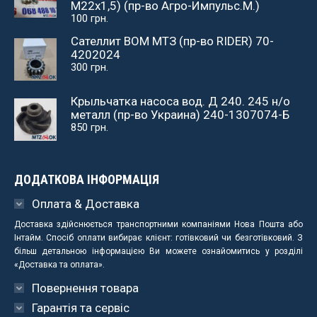
М22x1,5) (пр-во Агро-Импульс.М.)
100
грн.
Сателлит ВОМ МТЗ (пр-во RIDER) 70-
4202024
300
грн.
Крыльчатка насоса вод. Д 240. 245 н/о
металл (пр-во Украина) 240-1307074-Б
850
грн.
ДОДАТКОВА ІНФОРМАЦІЯ
Оплата & Доставка
Доставка здійснюється транспортними компаніями Нова Пошта або
Інтайм. Спосіб оплати вибирає клієнт: готівковий чи безготівковий. З
більш детальною інформацією Ви можете ознайомитись у розділі
«Доставка та оплата».
Повернення товара
Гарантія та сервіс