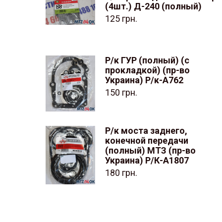
(4шт.) Д-240 (полный)
125
грн.
Р/к ГУР (полный) (с
прокладкой) (пр-во
Украина) Р/к-А762
150
грн.
Р/к моста заднего,
конечной передачи
(полный) МТЗ (пр-во
Украина) Р/К-А1807
180
грн.