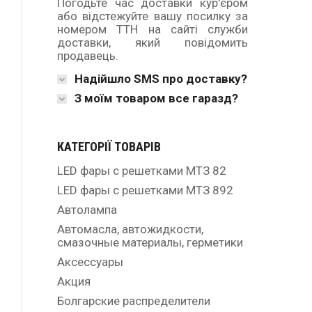
Погодьте час доставки кур'єром
або відстежуйте вашу посилку за
номером ТТН на сайті служби
доставки, який повідомить
продавець.
Надійшло SMS про доставку?
З моїм товаром все гаразд?
КАТЕГОРІЇ ТОВАРІВ
LED фары с решетками МТЗ 82
LED фары с решетками МТЗ 892
Автолампа
Автомасла, автожидкости,
смазочные материалы, герметики
Аксессуары
Акция
Болгарские распределители