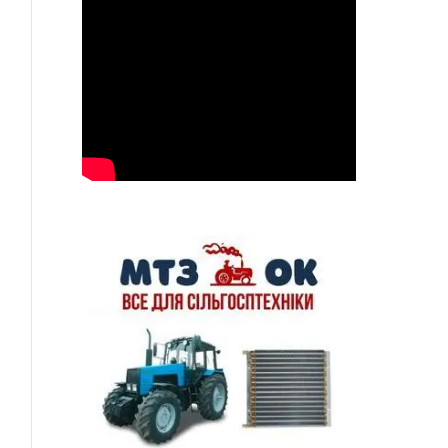
ься
p