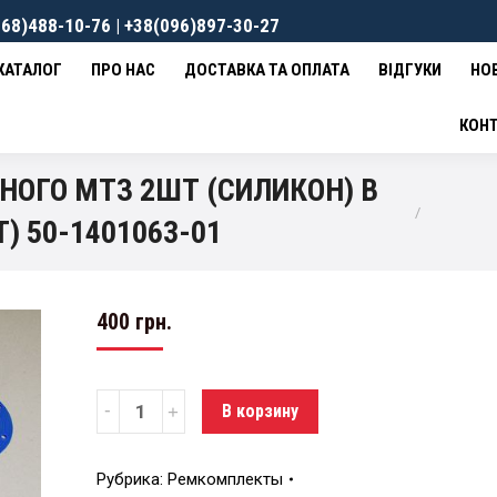
68)488-10-76 | +38(096)897-30-27
ВКА ТА ОПЛАТА
ВІДГУКИ
НОВИНИ
КОНТАКТИ
0
гр
КАТАЛОГ
ПРО НАС
ДОСТАВКА ТА ОПЛАТА
ВІДГУКИ
НО
КОН
ОГО МТЗ 2ШТ (СИЛИКОН) В
) 50-1401063-01
400
грн.
Количество
В корзину
Рубрика:
Ремкомплекты