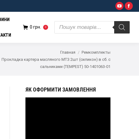
Поиск
YouTub
Fac
н.
0
товаров
ВИНИ
Поиск
0
грн.
0
товаров
ТАКТИ
Главная
Ремкомплекты
Прокладка картера масляного МТЗ 2шт (силикон) в сб. с
сальниками (TEMPEST) 50-1401063-01
ЯК ОФОРМИТИ ЗАМОВЛЕННЯ