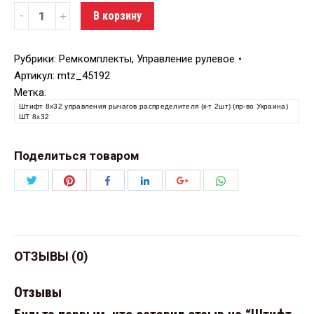
Количество
В корзину
Рубрики:
Ремкомплекты
,
Управление рулевое
Артикул:
mtz_45192
Метка:
Штифт 8х32 управления рычагов распределителя (к-т 2шт) (пр-во Украина)
ШТ 8х32
Поделиться товаром
Поделиться
Поделиться
Поделиться
Поделиться
Поделиться
Поделиться
Twitter
Pinterest
WhatsApp
Facebook
LinkedIn
Google+
ОТЗЫВЫ (0)
Отзывы