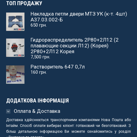
ТОП ПРОДАЖУ
Накладка петли двери МТЗ УК (к-т. 4шт)
А37.03.002-Б
650
грн.
Гидрораспределитель 2Р80+2Л12 (2
плавающие секции Л12) (Корея)
2Р80+2Л12 Корея
7,500
грн.
Растворитель 647 0,7л
160
грн.
ДОДАТКОВА ІНФОРМАЦІЯ
Оплата & Доставка
Доставка здійснюється транспортними компаніями Нова Пошта або
Інтайм. Спосіб оплати вибирає клієнт: готівковий чи безготівковий. З
більш детальною інформацією Ви можете ознайомитись у розділі