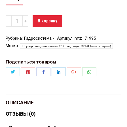
Количество
В корзину
Рубрика:
Гидросистема
Артикул:
mtz_71995
Метка:
Штуцер соединительный S19 под сапун СУ1/8 (собств. пр-во)
Поделиться товаром
Поделиться
Поделиться
Поделиться
Поделиться
Поделиться
Поделиться
Twitter
Pinterest
WhatsApp
Facebook
LinkedIn
Google+
ОПИСАНИЕ
ОТЗЫВЫ (0)