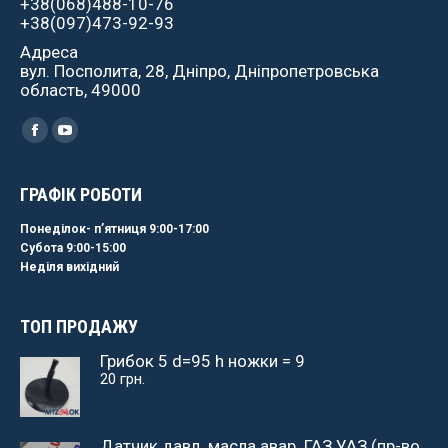
+38(068)488-10-76
+38(097)473-92-93
Адреса
вул. Посполита, 28, Дніпро, Дніпропетровська
область, 49000
Найдите нас:
Facebook
YouTube
ГРАФІК РОБОТИ
Понеділок- пʼятниця 9:00-17:00
Субота 9:00-15:00
Неділя вихідний
ТОП ПРОДАЖУ
Грибок 5 d=95 h ножки = 9
20
грн.
Датчик давл. масла авар. ГАЗ УАЗ (пр-во