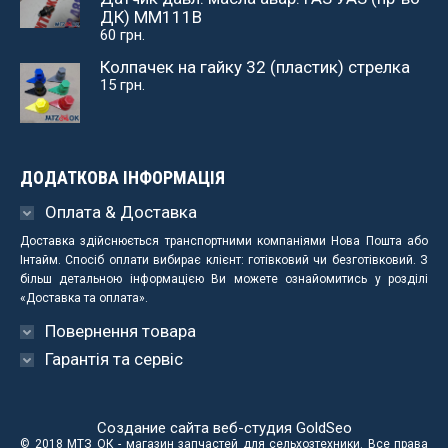
ДК) ММ111В
60
грн.
Колпачек на гайку 32 (пластик) стрелка
15
грн.
ДОДАТКОВА ІНФОРМАЦІЯ
Оплата & Доставка
Доставка здійснюється транспортними компаніями Нова Пошта або
Інтайм. Спосіб оплати вибирає клієнт: готівковий чи безготівковий. З
більш детальною інформацією Ви можете ознайомитись у розділі
«Доставка та оплата».
Повернення товара
Гарантія та сервіс
Создание сайта веб-студия
GoldSeo
© 2018 МТЗ ОК - магазин запчастей для сельхозтехники. Все права