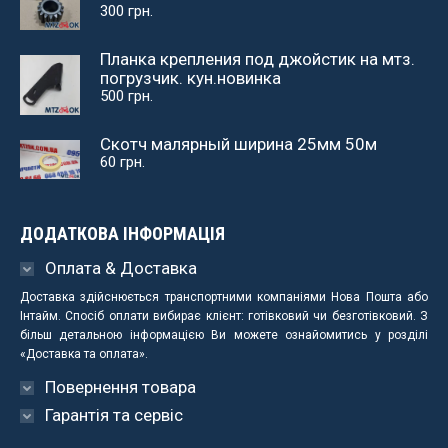
300
грн.
Планка крепления под джойстик на мтз.
погрузчик. кун.новинка
500
грн.
Скотч малярный ширина 25мм 50м
60
грн.
ДОДАТКОВА ІНФОРМАЦІЯ
Оплата & Доставка
Доставка здійснюється транспортними компаніями Нова Пошта або
Інтайм. Спосіб оплати вибирає клієнт: готівковий чи безготівковий. З
більш детальною інформацією Ви можете ознайомитись у розділі
«Доставка та оплата».
Повернення товара
Гарантія та сервіс