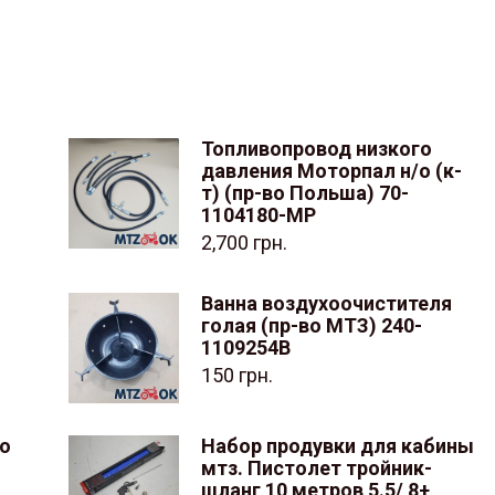
Топливопровод низкого
давления Моторпал н/о (к-
т) (пр-во Польша) 70-
1104180-МР
2,700
грн.
Ванна воздухоочистителя
голая (пр-во МТЗ) 240-
1109254В
150
грн.
о
Набор продувки для кабины
мтз. Пистолет тройник-
шланг 10 метров 5.5/ 8+