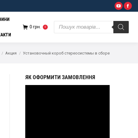
Поиск
YouTub
Fac
н.
0
товаров
ВИНИ
Поиск
0
грн.
0
товаров
ТАКТИ
Акция
Установочный короб стереосистемы в сборе
ЯК ОФОРМИТИ ЗАМОВЛЕННЯ