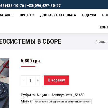
68)488-10-76 | +38(096)897-30-27
ВКА ТА ОПЛАТА
ВІДГУКИ
НОВИНИ
КОНТАКТИ
0
гр
КАТАЛОГ
ПРО НАС
ДОСТАВКА ТА ОПЛАТА
ВІДГУКИ
НО
КОН
ЕОСИСТЕМЫ В СБОРЕ
Главная
5,800
грн.
Количество
В корзину
Рубрика:
Акция
Артикул:
mtz_56459
Метка:
Установочный короб стереосистемы в сборе