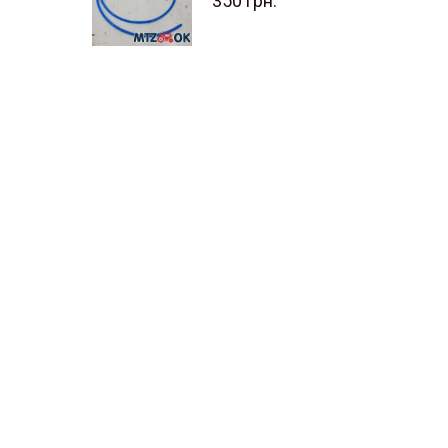
350
грн.