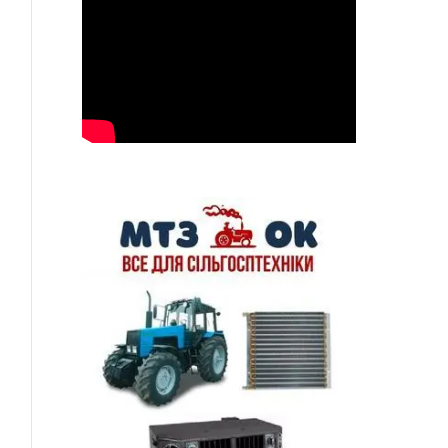
ься
p