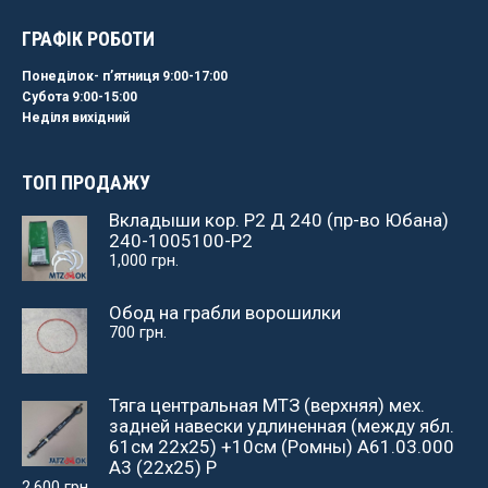
ГРАФІК РОБОТИ
Понеділок- пʼятниця 9:00-17:00
Субота 9:00-15:00
Неділя вихідний
ТОП ПРОДАЖУ
Вкладыши кор. Р2 Д 240 (пр-во Юбана)
240-1005100-Р2
1,000
грн.
Обод на грабли ворошилки
700
грн.
Тяга центральная МТЗ (верхняя) мех.
задней навески удлиненная (между ябл.
61см 22х25) +10см (Ромны) А61.03.000
А3 (22х25) Р
2,600
грн.