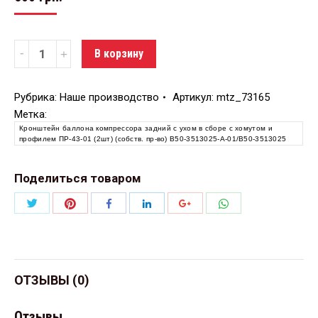
Количество
В корзину
Рубрика:
Наше производство
Артикул:
mtz_73165
Метка:
Кронштейн баллона компрессора задний с ухом в сборе с хомутом и
профилем ПР-43-01 (2шт) (собств. пр-во) В50-3513025-А-01/В50-3513025
Поделиться товаром
Поделиться
Поделиться
Поделиться
Поделиться
Поделиться
Поделиться
Twitter
Pinterest
WhatsApp
Facebook
LinkedIn
Google+
ОТЗЫВЫ (0)
Отзывы