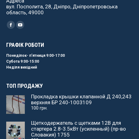
Адреса
вул. Посполита, 28, Дніпро, Дніпропетровська
область, 49000
Найдите нас:
Facebook
YouTube
ГРАФІК РОБОТИ
Понеділок- пʼятниця 9:00-17:00
Субота 9:00-15:00
Неділя вихідний
ТОП ПРОДАЖУ
Прокладка крышки клапанной Д 240,243
верхняя БР 240-1003109
100
грн.
Щеткодержатель с щетками 12В для
стартера 2.8-3.5кВт (усиленный) (пр-во
Словакия) 1755