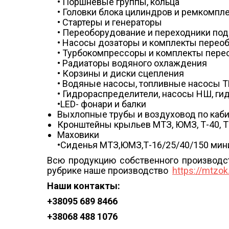
• Поршневые группы, кольца
• Головки блока цилиндров и ремкомпл
• Стартеры и генераторы
• Переоборудование и переходники под
• Насосы дозаторы и комплекты перео
• Турбокомпрессоры и комплекты пере
• Радиаторы водяного охлаждения
• Корзины и диски сцепления
• Водяные насосы, топливные насосы 
• Гидрораспределители, насосы НШ, г
•LED- фонари и балки
Выхлопные трубы и воздуховод по каб
Кронштейны крыльев МТЗ, ЮМЗ, Т-40, Т
Маховики
•Сиденья МТЗ,ЮМЗ,Т-16/25/40/150 мини-
Всю продукцию собственного производс
рубрике наше производство
https://mtzo
Наши контакты:
+38
095 689 8466
+38
068 488 1076