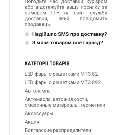
Погодьте час доставки кур'єром
або відстежуйте вашу посилку за
номером ТТН на сайті служби
доставки, який повідомить
продавець.
Надійшло SMS про доставку?
З моїм товаром все гаразд?
КАТЕГОРІЇ ТОВАРІВ
LED фары с решетками МТЗ 82
LED фары с решетками МТЗ 892
Автолампа
Автомасла, автожидкости,
смазочные материалы, герметики
Аксессуары
Акция
Болгарские распределители