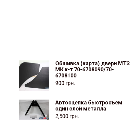
Обшивка (карта) двери МТЗ
МК к-т 70-6708090/70-
5
6708100
900
грн.
Автосцепка быстросъем
.
один слой металла
2,500
грн.