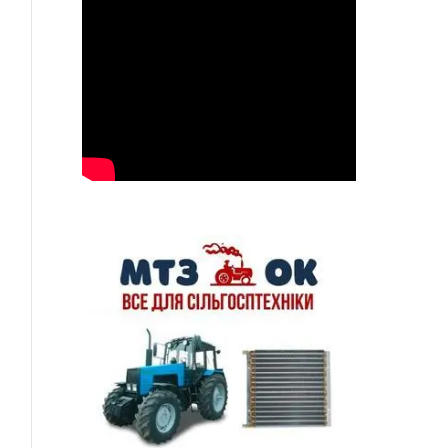
ься
p