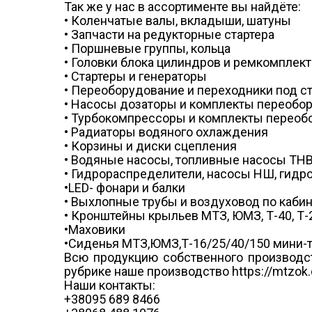
Так же у нас в ассортименте вы найдёте:
• Коленчатые валы, вкладыши, шатуны
• Запчасти на редукторные стартера
• Поршневые группы, кольца
• Головки блока цилиндров и ремкомплек
• Стартеры и генераторы
• Переоборудование и переходники под с
• Насосы дозаторы и комплекты переобо
• Турбокомпрессоры и комплекты переоб
• Радиаторы водяного охлаждения
• Корзины и диски сцепления
• Водяные насосы, топливные насосы ТН
• Гидрораспределители, насосы НШ, гид
•LED- фонари и балки
• Выхлопные трубы и воздуховод по каби
• Кронштейны крыльев МТЗ, ЮМЗ, Т-40, Т-
•Маховики
•Сиденья МТЗ,ЮМЗ,Т-16/25/40/150 мини-тр
Всю продукцию собственного производс
рубрике наше производство https://mtzok.
Наши контакты:
+38095 689 8466