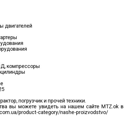
ты двигателей
тартеры
рудования
орудования
ВД, компрессоры
роцилиндры
не
25
актор, погрузчик и прочей техники.
тва вы можете увидеть на нашем сайте MTZ.ok в
com.ua/product-category/nashe-proizvodstvo/