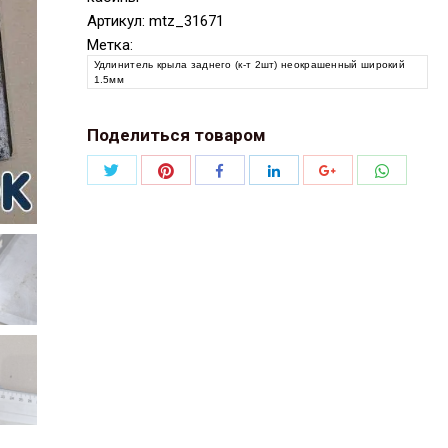
Артикул:
mtz_31671
Метка:
Удлинитель крыла заднего (к-т 2шт) неокрашенный широкий
1.5мм
Поделиться товаром
Поделиться
Поделиться
Поделит
Поделиться
Поделиться
Поделиться
Twitter
Pinterest
WhatsAp
Facebook
LinkedIn
Google+