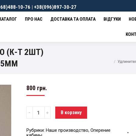
68)488-10-76 | +38(096)897-30-27
ВКА ТА ОПЛАТА
ВІДГУКИ
НОВИНИ
КОНТАКТИ
0
гр
КАТАЛОГ
ПРО НАС
ДОСТАВКА ТА ОПЛАТА
ВІДГУКИ
НО
КОН
 (К-Т 2ШТ)
.5ММ
Удлините
800
грн.
Количество
В корзину
Рубрики:
Наше производство
,
Оперение
кабины