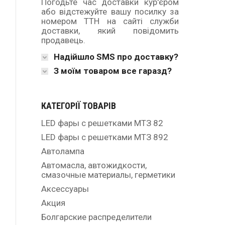
Погодьте час доставки кур'єром
або відстежуйте вашу посилку за
номером ТТН на сайті служби
доставки, який повідомить
продавець.
Надійшло SMS про доставку?
З моїм товаром все гаразд?
КАТЕГОРІЇ ТОВАРІВ
LED фары с решетками МТЗ 82
LED фары с решетками МТЗ 892
Автолампа
Автомасла, автожидкости,
смазочные материалы, герметики
Аксессуары
Акция
Болгарские распределители