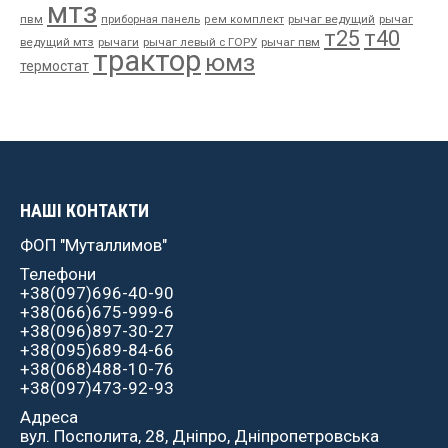
мтз
пвм
приборная панель
рычаг ведущий
рычаг
рем комплект
т25
т40
ведущий мтз
рычаги
рычаг левый с ГОРУ
рычаг пвм
трактор
юмз
термостат
НАШІ КОНТАКТИ
ФОП "Муталлимов"
Телефони
+38(097)696-40-90
+38(066)675-999-6
+38(096)897-30-27
+38(095)689-84-66
+38(068)488-10-76
+38(097)473-92-93
Адреса
вул. Посполита, 28, Дніпро, Дніпропетровська