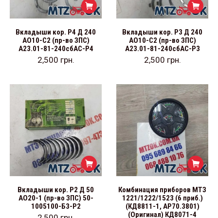
Вкладыши кор. Р4 Д 240
Вкладыши кор. Р3 Д 240
АО10-С2 (пр-во ЗПС)
АО10-С2 (пр-во ЗПС)
А23.01-81-240сбАС-Р4
А23.01-81-240сбАС-Р3
2,500
грн.
2,500
грн.
Вкладыши кор. Р2 Д 50
Комбинация приборов МТЗ
АО20-1 (пр-во ЗПС) 50-
1221/1222/1523 (6 приб.)
1005100-Б3-Р2
(КД8811-1, АР70.3801)
(Оригинал) КД8071-4
2,500
грн.