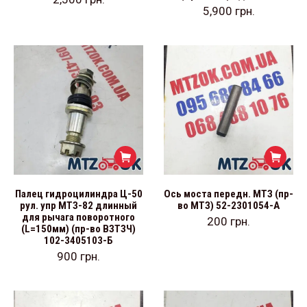
5,900
грн.
Палец гидроцилиндра Ц-50
Ось моста передн. МТЗ (пр-
рул. упр МТЗ-82 длинный
во МТЗ) 52-2301054-А
для рычага поворотного
200
грн.
(L=150мм) (пр-во ВЗТЗЧ)
102-3405103-Б
900
грн.