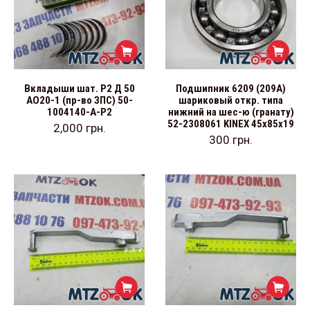
Вкладыши шат. Р2 Д 50
Подшипник 6209 (209А)
АО20-1 (пр-во ЗПС) 50-
шариковый откр. типа
1004140-А-Р2
нижний на шес-ю (гранату)
52-2308061 KINEX 45х85х19
2,000
грн.
300
грн.