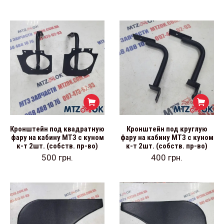
Кронштейн под квадратную
Кронштейн под круглую
фару на кабину МТЗ с куном
фару на кабину МТЗ с куном
к-т 2шт. (собств. пр-во)
к-т 2шт. (собств. пр-во)
500
грн.
400
грн.