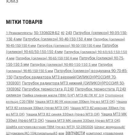
ЮМЗ
МІТКИ ТОВАРІВ
50-1306028-Б2
243
Патрубок (силикон) 90-35-150-
1 Ремкомплекты
82
150 4 мм
Патрубок (силикон) 90-40-150-150 4 мм
Патрубок (силикон)
90-45-150-150 4 мм
Патрубок
Патрубок (силикон) 90-50-150-150 4 мм
(силикон) 90-60/50-150-150 4 мм
Патрубок (силикон) 90-60/65-150-150
4 мм
Патрубок (силикон) 90-65-150-150 4 мм
Патрубок (силикон) 90-75-
150-150 5 мм
Патрубок (силикон) 90-80-150-150 5 мм
Патрубок
Патрубок (силикон) воздухана 90-70-85-
(силикон) 90-85-150-150 5 мм
150
Патрубок радиатора МТЗ верхний(СИЛИКОН)РОССИЯ 70-
1303001
Патрубок радиатора МТЗ нижний (СИЛИКОН)РОССИЯ 50-
1303062
Патрубок термостата Д 243
Патрубок термостата Д 243
силикон
Пробка сливная масла ПВМ (3/4") МТЗ-82 ПК КГ 3/4
Стопорное
Чашка
кольцо С20 ПВМ
Чашка МТЗ 80 УК красная 330мл (пр-во МТЗ ОК)
МТЗ 82 зеленая 330мл (пр-во МТЗ ОК)
Чашка МТЗ 82 красная 330мл (пр-
во МТЗ ОК)
Чашка МТЗ 82 синяя 330мл (пр-во МТЗ ОК)
Чашка МТЗ МК
330мл (пр-во МТЗ ОК)
Чашка МТЗ МК синяя 330мл (пр-во МТЗ ОК)
Шайба регулировочная ПВМ (пр-во МТЗ) 52-2302026
Шланг воздушный/
запчасти
комплект управления
Штурмовик/АС-104спиральный5
вом