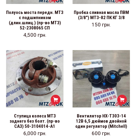
Полуось моста передн. МТЗ
Пробка сливная масла ПВМ
с подшипником
(3/8″) МТЗ-82 ПК КГ 3/8
(длин.шлиц.) (пр-во МТЗ)
150
грн.
52-2308065 СП
4,500
грн.
Ступица колеса МТЗ
Вентилятор НХ-Т303-14
заднего без болт. (пр-во
12В 6,5 дюймов двойной
САЗ) 50-3104014-А1
один регулятор (Mitchell)
6,000
грн.
600
грн.